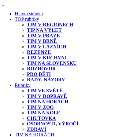
Hlavní stránka
TOP rubriky
TIM V REGIONECH
TIP NA VÝLET
TIM V PRAZE
TIM V BRNĚ
TIM V LÁZNÍCH
REZENZE
TIM V KUCHYNI
TIM NA SLOVENSKU
ROZHOVOR
PRO DĚTI
RADY, NÁZORY
Rubriky
TIM VE SVĚTĚ
TIM V DOPRAVĚ
TIM NA HORÁCH
TIM V ZOO
TIM NA KOLE
CHUŤOVKA
OSOBNOSTI, VÝROČÍ
ZDRAVÍ
TIM NA HORÁCH