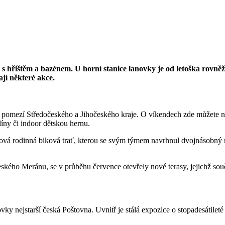
s hřištěm a bazénem. U horní stanice lanovky je od letoška rovněž
ají některé akce.
 na pomezí Středočeského a Jihočeského kraje. O víkendech zde můžete n
líny či indoor dětskou hernu.
ová rodinná biková trať, kterou se svým týmem navrhnul dvojnásobný mis
ého Meránu, se v průběhu července otevřely nové terasy, jejichž součá
vky nejstarší česká Poštovna. Uvnitř je stálá expozice o stopadesátileté