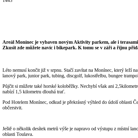
1443
Areál Monínec je vybaven novým Aktivity parkem, ale i terasami 
Zkusit zde můžete navíc i bikepark. K tomu se v září a říjnu přid
Léto nemusí končit již v srpnu. Stačí zavítat na Monínec, který leží
lanový park, junior park, tubing, discgolf, lukostřelbu, bungee trampo
Půjčit si můžete také horské koloběžky. Nechybí však ani 2,5kilometr
nabízí 1,5 kilometru dlouhá trať.
Pod Hotelem Monínec, odkud je překrásný výhled do údolí oblasti Česk
občerstvit.
Ještě o několik desítek metrů výše je napravo od výstupu z místní lano
oblasti Toulava.