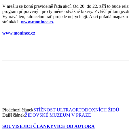
V areálu se koná pravidelně řada akcí. Od 20. do 22. září to bude rel
program připravený i pro ty méně odvážné bikery. Zvlášť přitom jezdí m
Vyhrává ten, kdo celou trať projede nejrychleji. Akci pořádá magazín
stránkách
www.moninec.cz
.
www.moninec.cz
Předchozí článek
STÍŽNOST ULTRAORTODOXNÍCH ŽIDŮ
Další článek
ŽIDOVSKÉ MUZEUM V PRAZE
SOUVISEJÍCÍ ČLÁNKY
VÍCE OD AUTORA