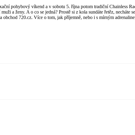
axační pohybový víkend a v sobotu 5. října potom tradiční Chainless Rac
uži a ženy. A o co se jedná? Prostě si z kola sundáte řetěz, necháte se
 a obchod 720.cz. Více o tom, jak příjemně, nebo i s mírným adrenaline