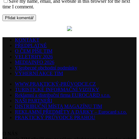
Save my name, email, and website in this browser for the next
time I comment.
KONTAKT
PŘEDPLATNÉ
O ČEM PÍŠE TIM
VELETRHY 2026
MEDIAINFO 2026
Všeobecné obchodní podmínky
VÝHERNÍ AKCE TIM
WWW.PRAKTICKÝ-PRŮVODCE.CZ
TURISTICKÉ INFORMAČNÍ VIZITKY
Reklamní a distribuční firma EUROCARD s.r.o.
NAŠI PARTNEŘI
DISTRIBUČNÍ MÍSTA MAGAZÍNU TIM
REKLAMNÍ PŘEDMĚTY A DÁRKY – Eurocard s.r.o.
PRAKTICKÝ PRŮVODCE PRAHOU
O NÁS