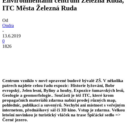
Environmentální centrum Železná Ruda,
ITC Města Železná Ruda
Od
Ondra
-
13.6.2019
0
1826
Centrum vzniklo v nově opravené budově bývalé ZŠ. V několika
patrech najdete celou řadu expozic: Historie lyžování, Bobr
evropský, Jelen lesní, Byliny a houby, Expozice šumavských lesů,
Geologie a geomorfologie.. Součástí je též ITC, které krom
propagačních materiálů zdarma nabízí prodej různých map,
pohlednic, publikací a suvenýrů. Nechybí ani místnost s veřejným
internetem, přednáškový sál či 3D kino. Vstup je zdarma. Velkou
letošní novinkou je turistický vláček na trase Špičácké sedlo =>
Černé jezero.