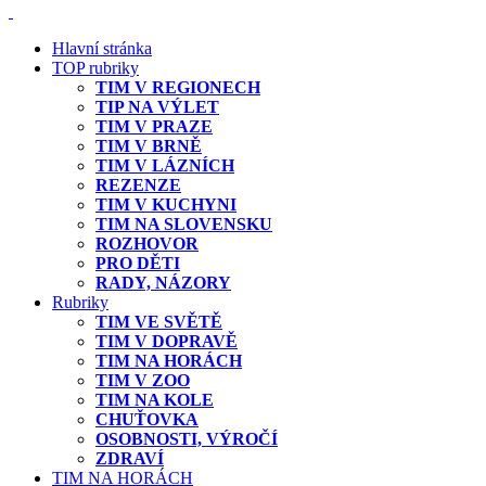
Hlavní stránka
TOP rubriky
TIM V REGIONECH
TIP NA VÝLET
TIM V PRAZE
TIM V BRNĚ
TIM V LÁZNÍCH
REZENZE
TIM V KUCHYNI
TIM NA SLOVENSKU
ROZHOVOR
PRO DĚTI
RADY, NÁZORY
Rubriky
TIM VE SVĚTĚ
TIM V DOPRAVĚ
TIM NA HORÁCH
TIM V ZOO
TIM NA KOLE
CHUŤOVKA
OSOBNOSTI, VÝROČÍ
ZDRAVÍ
TIM NA HORÁCH