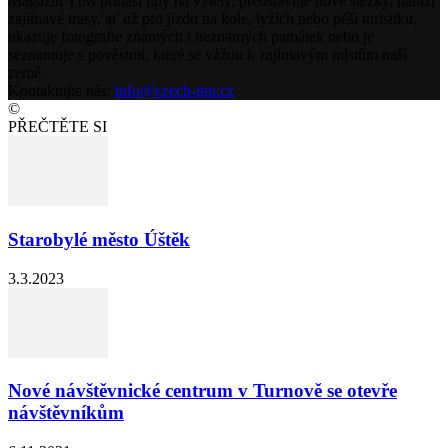
Magazín TIM přináší tipy na výlety, představuje nové stezky, nabízí
zajímavé trasy, ať už pro jízdu na kole, lyžích nebo pěší turistiku,
ukazuje fotografie známých i neznámých památek nebo je
seznamuje s pověstmi, které se vážou k zajímavým místům naší
země.
Kontaktujte nás:
info@czech-tim.cz
©
PŘEČTĚTE SI
Starobylé město Úštěk
3.3.2023
Nové návštěvnické centrum v Turnově se otevře
návštěvníkům