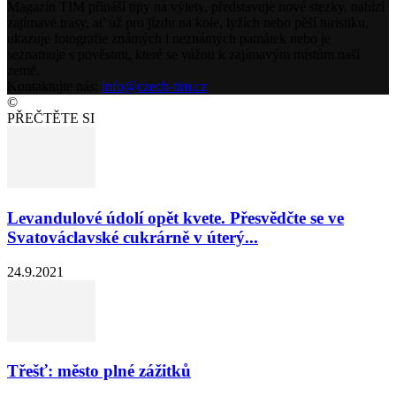
Magazín TIM přináší tipy na výlety, představuje nové stezky, nabízí
zajímavé trasy, ať už pro jízdu na kole, lyžích nebo pěší turistiku,
ukazuje fotografie známých i neznámých památek nebo je
seznamuje s pověstmi, které se vážou k zajímavým místům naší
země.
Kontaktujte nás:
info@czech-tim.cz
©
PŘEČTĚTE SI
Levandulové údolí opět kvete. Přesvědčte se ve
Svatováclavské cukrárně v úterý...
24.9.2021
Třešť: město plné zážitků