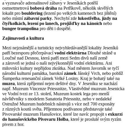
a vyznavače adrenalinové zábavy v Jeseníkách potěší
osmsetmetrová
bobová
dráha
na Petříkově, několik skvělých
lokalit pro
bouldering
(lezení po velkých kamenech bez jištění)
nebo místní
zábavní parky
. Nechybí zde
lukostřelba, jízdy na
čtyřkolkách, lezení po lanech, projížďky na kánoích
nebo
bungee trampolína
pro děti i dospělé.
Zajímavosti a kultura
Mezi nejznámější a turisticky nejvyhledávanější lokality Jeseníků
patří bezesporu přečerpávací
vodní elektrárna
Dlouhé stráně u
Loučné nad Desnou, která patří mezi Sedm divů naší země
a zároveň se jedná o naši nejvýkonnější vodní elektrárnu. Ani
milovníci kultury nepřijdou zkrátka. Nad městem Javorník se tyčí
národní kulturní památka, barokní
zámek
Jánský Vrch, nebo poblíž
Šumperka renesanční zámek Velké Losiny. Kraj je bohatý také na
muzea
, která zpříjemní nejen deštivé dny. V Jeseníku se nachází
např. Muzeum Vincenze Priessnitze, Vlastivědné muzeum Jesenicka
ve Vodní tvrzi ze 13. století, Muzeum kostek lega pro menší
návštěvníky s modelem Sanatoria Priessnitz, nebo v nedaleké
Ostružné Muzeum hudebních nástrojů s více než 700 exponáty
z různých koutů světa. Příjemnou podívanou představuje také
Pivovarské muzeum Hanušovice, které lze navíc propojit s
exkurzí
do hanušovického Pivovaru Holba
, které je proslulé svým ryzím
pivem z hor.