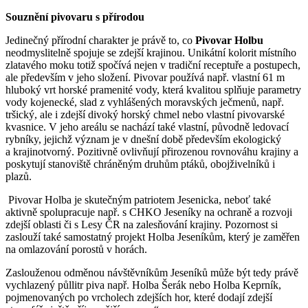
Souznění pivovaru s přírodou
Jedinečný přírodní charakter je právě to, co
Pivovar Holbu
neodmyslitelně spojuje se zdejší krajinou. Unikátní kolorit místního
zlatavého moku totiž spočívá nejen v tradiční receptuře a postupech,
ale především v jeho složení. Pivovar používá např. vlastní 61 m
hluboký vrt horské pramenité vody, která kvalitou splňuje parametry
vody kojenecké, slad z vyhlášených moravských ječmenů, např.
tršický, ale i zdejší divoký horský chmel nebo vlastní pivovarské
kvasnice. V jeho areálu se nachází také vlastní, původně ledovací
rybníky, jejichž význam je v dnešní době především ekologický
a krajinotvorný. Pozitivně ovlivňují přirozenou rovnováhu krajiny a
poskytují stanoviště chráněným druhům ptáků, obojživelníků i
plazů.
Pivovar Holba je skutečným patriotem Jesenicka, neboť také
aktivně spolupracuje např. s CHKO Jeseníky na ochraně a rozvoji
zdejší oblasti či s Lesy ČR na zalesňování krajiny. Pozornost si
zaslouží také samostatný projekt Holba Jeseníkům, který je zaměřen
na omlazování porostů v horách.
Zaslouženou odměnou návštěvníkům Jeseníků může být tedy právě
vychlazený půllitr piva např. Holba Šerák nebo Holba Keprník,
pojmenovaných po vrcholech zdejších hor, které dodají zdejší