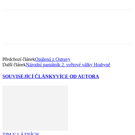
Předchozí článek
Opálená z Ostravy
Další článek
Národní památník 2. světové války Hrabyně
SOUVISEJÍCÍ ČLÁNKY
VÍCE OD AUTORA
TIM V LÁZNÍCH