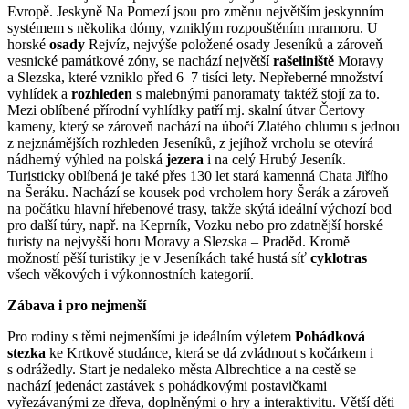
Evropě. Jeskyně Na Pomezí jsou pro změnu největším jeskynním
systémem s několika dómy, vzniklým rozpouštěním mramoru. U
horské
osady
Rejvíz, nejvýše položené osady Jeseníků a zároveň
vesnické památkové zóny, se nachází největší
rašeliniště
Moravy
a Slezska, které vzniklo před 6–7 tisíci lety. Nepřeberné množství
vyhlídek a
rozhleden
s malebnými panoramaty taktéž stojí za to.
Mezi oblíbené přírodní vyhlídky patří mj. skalní útvar Čertovy
kameny, který se zároveň nachází na úbočí Zlatého chlumu s jednou
z nejznámějších rozhleden Jeseníků, z jejíhož vrcholu se otevírá
nádherný výhled na polská
jezera
i na celý Hrubý Jeseník.
Turisticky oblíbená je také přes 130 let stará kamenná Chata Jiřího
na Šeráku. Nachází se kousek pod vrcholem hory Šerák a zároveň
na počátku hlavní hřebenové trasy, takže skýtá ideální výchozí bod
pro další túry, např. na Keprník, Vozku nebo pro zdatnější horské
turisty na nejvyšší horu Moravy a Slezska – Praděd. Kromě
možností pěší turistiky je v Jeseníkách také hustá síť
cyklotras
všech věkových i výkonnostních kategorií.
Zábava i pro nejmenší
Pro rodiny s těmi nejmenšími je ideálním výletem
Pohádková
stezka
ke Krtkově studánce, která se dá zvládnout s kočárkem i
s odrážedly. Start je nedaleko města Albrechtice a na cestě se
nachází jedenáct zastávek s pohádkovými postavičkami
vyřezávanými ze dřeva, doplněnými o hry a interaktivitu. Větší děti