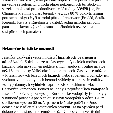
na věčně se zelenající přírodu plnou nekonečných turistických
stezek a možností pro jednotlivce i celé rodiny. Věděli jste, že
Chráněná krajinná oblast Jeseníky je z cca 80 % pokryta lesním
porostem a skýtá čtyři národní přírodní rezervace (Praděd, Šerák-
Keprník, Rejvíz a Rašeliniště Skřítek), jednu národní přírodní
památku – Javorový vrch, osmnáct přírodních rezervací a
šest přírodních památek?
Nekonečné turistické možnosti
Jeseníky ukrývají i velké množství
lázeňských
pramenů
a
odpočívadel.
Záleží pouze na časových a fyzických možnostech
každého, zda navštíví jen některé z nich, anebo si troufne na více
než 16 km dlouhý Velký okruh po pramenech. Zastavit se můžete
v Priessnitzových léčebných
lázních
, nebo si během procházky jen
vychutnávat mnohdy dech beroucí výhledy na krásy Jeseníků ze
všudypřítomných
vyhlídek
např. na Zlatém Chlumu nebo
Čertových kamenech. Pohled na jedny z nejkrásnějších
vodopádů
Jeseníků taktéž stojí za výšlap. Rudohorské vodopády jsou ukryty
v hluboké přírodě a jde o celou sestavu vodopádů o délce 120 m
s celkovou výškou 60 m. V parném létě také potěší možnost
ochladit se v některé z jesenických
jeskyní
. Ta na Špičáku patří
dokonce k nejstarším písemně doloženým jeskyním ve střední