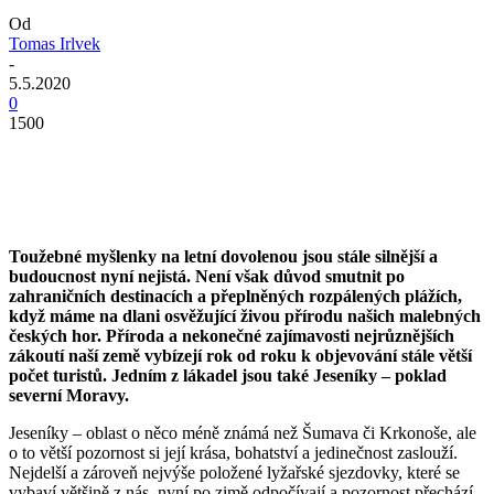
Od
Tomas Irlvek
-
5.5.2020
0
1500
Toužebné myšlenky na letní dovolenou jsou stále silnější a
budoucnost nyní nejistá. Není však důvod smutnit po
zahraničních destinacích a přeplněných rozpálených plážích,
když máme na dlani osvěžující živou přírodu našich malebných
českých hor. Příroda a nekonečné zajímavosti nejrůznějších
zákoutí naší země vybízejí rok od roku k objevování stále větší
počet turistů. Jedním z lákadel jsou také Jeseníky – poklad
severní Moravy.
Jeseníky – oblast o něco méně známá než Šumava či Krkonoše, ale
o to větší pozornost si její krása, bohatství a jedinečnost zaslouží.
Nejdelší a zároveň nejvýše položené lyžařské sjezdovky, které se
vybaví většině z nás, nyní po zimě odpočívají a pozornost přechází