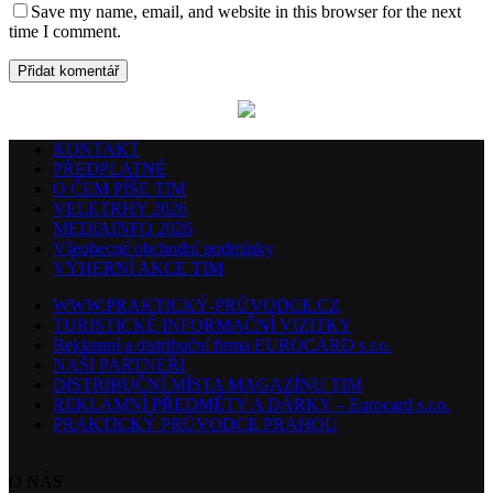
Save my name, email, and website in this browser for the next
time I comment.
KONTAKT
PŘEDPLATNÉ
O ČEM PÍŠE TIM
VELETRHY 2026
MEDIAINFO 2026
Všeobecné obchodní podmínky
VÝHERNÍ AKCE TIM
WWW.PRAKTICKÝ-PRŮVODCE.CZ
TURISTICKÉ INFORMAČNÍ VIZITKY
Reklamní a distribuční firma EUROCARD s.r.o.
NAŠI PARTNEŘI
DISTRIBUČNÍ MÍSTA MAGAZÍNU TIM
REKLAMNÍ PŘEDMĚTY A DÁRKY – Eurocard s.r.o.
PRAKTICKÝ PRŮVODCE PRAHOU
O NÁS