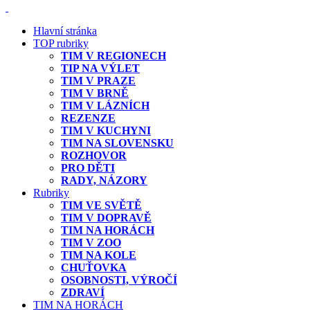
Hlavní stránka
TOP rubriky
TIM V REGIONECH
TIP NA VÝLET
TIM V PRAZE
TIM V BRNĚ
TIM V LÁZNÍCH
REZENZE
TIM V KUCHYNI
TIM NA SLOVENSKU
ROZHOVOR
PRO DĚTI
RADY, NÁZORY
Rubriky
TIM VE SVĚTĚ
TIM V DOPRAVĚ
TIM NA HORÁCH
TIM V ZOO
TIM NA KOLE
CHUŤOVKA
OSOBNOSTI, VÝROČÍ
ZDRAVÍ
TIM NA HORÁCH