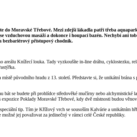
amiřte do Moravské Třebové. Mezi zdejší lákadla patří třeba aquapa
cí se vzduchovou masáží a dokonce i houpací bazén. Nechybí ani t
 a bezbariérový přístupový chodník.
o areálu Knížecí louka. Tady vyzkoušíte in-line dráhu, cyklostezku, re
Pastýřka.
stě původního hradu z 13. století. Představte si, že unikátní brána s
hu bát se budete při prohlídce středověké mučírny nebo alchymistické l
ká expozice Poklady Moravské Třebové, kdy dvě místnosti budou věnová
eciální tip. Tím je Křížový vrch se sousoším Kalvárie a unikátním hřbi
 možné jej považovat za jedinečný v rámci celé České republiky.