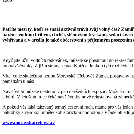
1600
Patříte mezi ty, kteří se snaží aktivně trávit svůj volný čas? Z
bazén s vodním hřibem, chrliči, stěnovými tryskami, sedací lavi
vyhřívaná a v areálu je také občerstvení s příjemným posezením
Když jste užili vodních radovánek, můžete se přesunout do rekreačníh
pro návštěvníky. Z jižní strany se nad Knížecí loukou tyčí rozhledna 
Víte, co je skutečnou perlou Moravské Třebové? Zámek postavený na mí
památkám u nás!
Navštívit tu můžete některou z pěti nevšedních expozic. Možná i troc
elixírů. V letošním roce čeká návštěvníky nově reinstalovaná zámec
A pokud vás láká takzvaný temný cestovní ruch, máme pro vás jeden sp
náhrobky s vysokou uměleckohistorickou hodnotou a v řadě ohledů je
www.moravskatrebova.cz