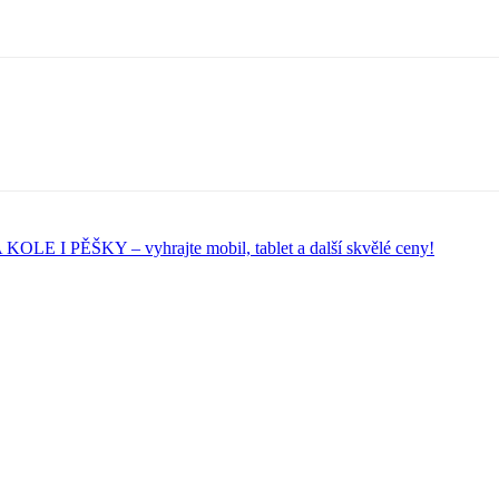
ĚŠKY – vyhrajte mobil, tablet a další skvělé ceny!