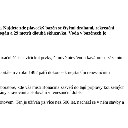
rk. Najdete zde plavecký bazén se čtyřmi drahami, rekreační
obogán a 29 metrů dlouhá skluzavka. Voda v bazénech je
laxační část s cvičícími prvky, či nově otevřenou kavárnu se zázemím
 portálem z roku 1492 patří dokonce k nejstarším renesančním
aboratoře, kde vás mistr Bonacina zasvětí do tajů přípravy kouzelných
ny stravování a stolování v renesanční době.
tovem. Ten je užíván již více než 500 let, nachází se v něm stavby a