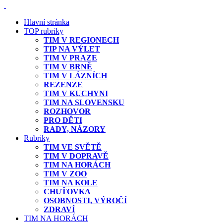
Hlavní stránka
TOP rubriky
TIM V REGIONECH
TIP NA VÝLET
TIM V PRAZE
TIM V BRNĚ
TIM V LÁZNÍCH
REZENZE
TIM V KUCHYNI
TIM NA SLOVENSKU
ROZHOVOR
PRO DĚTI
RADY, NÁZORY
Rubriky
TIM VE SVĚTĚ
TIM V DOPRAVĚ
TIM NA HORÁCH
TIM V ZOO
TIM NA KOLE
CHUŤOVKA
OSOBNOSTI, VÝROČÍ
ZDRAVÍ
TIM NA HORÁCH