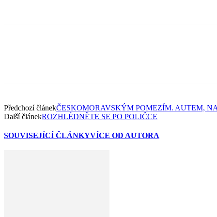
Předchozí článek
ČESKOMORAVSKÝM POMEZÍM. AUTEM, NA KOLE I P
Další článek
ROZHLÉDNĚTE SE PO POLIČCE
SOUVISEJÍCÍ ČLÁNKY
VÍCE OD AUTORA