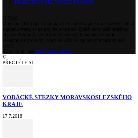
PRAKTICKÝ PRŮVODCE PRAHOU
O NÁS
Magazín TIM přináší tipy na výlety, představuje nové stezky, nabízí
zajímavé trasy, ať už pro jízdu na kole, lyžích nebo pěší turistiku,
ukazuje fotografie známých i neznámých památek nebo je
seznamuje s pověstmi, které se vážou k zajímavým místům naší
země.
Kontaktujte nás:
info@czech-tim.cz
©
PŘEČTĚTE SI
VODÁCKÉ STEZKY MORAVSKOSLEZSKÉHO
KRAJE
17.7.2018