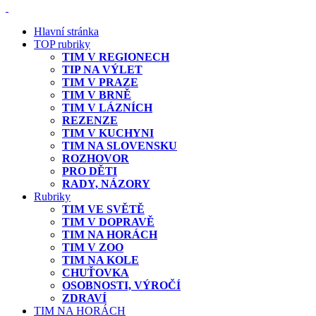
Hlavní stránka
TOP rubriky
TIM V REGIONECH
TIP NA VÝLET
TIM V PRAZE
TIM V BRNĚ
TIM V LÁZNÍCH
REZENZE
TIM V KUCHYNI
TIM NA SLOVENSKU
ROZHOVOR
PRO DĚTI
RADY, NÁZORY
Rubriky
TIM VE SVĚTĚ
TIM V DOPRAVĚ
TIM NA HORÁCH
TIM V ZOO
TIM NA KOLE
CHUŤOVKA
OSOBNOSTI, VÝROČÍ
ZDRAVÍ
TIM NA HORÁCH