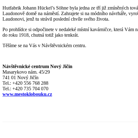
Hutfabrik Johann Hückel’s Söhne byla jedna ze tří již zmíněných tov
Laudonově domě na náměstí. Zahrajete si na módního návrháře, vyrobít
Laudonovi, jenž tu strávil poslední chvíle svého života.
Po prohlídce si odpočinete v nedaleké místní kavárničce, která Vám na
do roku 1918, chutná totiž jako tenkrát.
Těšíme se na Vás v Návštěvnickém centru.
Návštěvnické centrum Nový Jičín
Masarykovo nám. 45/29
741 01 Nový Jičín
Tel.: +420 556 768 288
Tel.: +420 735 704 070
www.mestoklobouku.cz