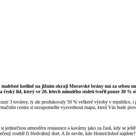
 v malebné kotlině na jižním okraji Moravské brány má za sebou mn
 český lid, který ve 20. letech minulého století tvořil pouze 30 % 
e 3 továrny, ty ale produkovaly 50 % veškeré výroby v republice, i p
formačním centru si nezapomeňte vyzvednout mapu, která Vás bude prov
jedinečnou atmosféru restaurace a kavárny jako za časů, kdy se ještě 
ný rostbíf či Hedvábný dort. A že nevíte, kde Heinrichshof najdete?