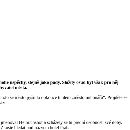
ohé úspěchy, stejně jako pády. Složitý osud byl však pro něj
obyvatel města.
roto se město pyšnilo dokonce titulem „město milionářů“. Projděte se
ázet.
jmenoval Heinrichshof a scházely se tu přední osobnosti své doby.
 Zkuste hledat pod názvem hotel Praha.