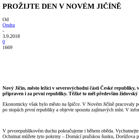
PROŽIJTE DEN V NOVÉM JIČÍNĚ
Od
Ondra
-
3.9.2018
0
1669
Nový Jičín, město ležící v severovýchodní části České republiky,
připraven i za první republiky. Těžké to měl především židovský a
Ekonomicky však bylo město na špičce. V Novém Jičíně pracovaly pouz
po stopách první republiky a objevte spoustu zajímavých míst. V in
V prvorepublikovém duchu pokračujeme i během oběda. Vychutnejte si 
Ochutnat můžete tyto pokrmy – Domácí pražskou šunku, Dorůžova peče