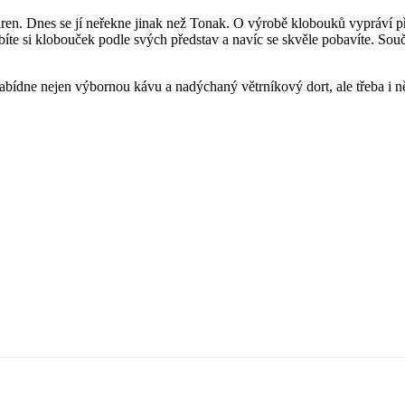
áren. Dnes se jí neřekne jinak než Tonak. O výrobě klobouků vypráví p
e si klobouček podle svých představ a navíc se skvěle pobavíte. Součás
bídne nejen výbornou kávu a nadýchaný větrníkový dort, ale třeba i něc