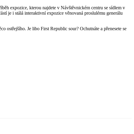
říběh expozice, kterou najdete v Návštěvnickém centru se sídlem v
tí je i stálá interaktivní expozice věnovaná proslulému generálu
o ostřejšího. Je libo First Republic sour? Ochutnáte a přenesete se