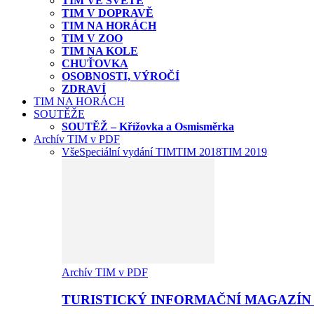
TIM VE SVĚTĚ
TIM V DOPRAVĚ
TIM NA HORÁCH
TIM V ZOO
TIM NA KOLE
CHUŤOVKA
OSOBNOSTI, VÝROČÍ
ZDRAVÍ
TIM NA HORÁCH
SOUTĚŽE
SOUTĚŽ – Křížovka a Osmisměrka
Archív TIM v PDF
Vše
Speciální vydání TIM
TIM 2018
TIM 2019
Archív TIM v PDF
TURISTICKÝ INFORMAČNÍ MAGAZÍN 