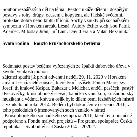
Soubor řezbářských děl na téma „Peklo“ ukáže dětem i dospělým
postavy s rohy, drápy, ocasem a kopytem, ale i lidské svědomí,
protiklad dobra nebo knihu hříchů. Sochy vznikly při sochařském
sympoziu v Horském areálu Lesná. Autory těchto soch jsou Patrik
Adamec, Miloslav Jiran, Jiří Lain, David Fiala a Milan Bezaniuk.
Svatá rodina – kouzlo krušnohorského betléma
Sedmnáct postav betléma vyřezaných ze špalků dubového dřeva v
životní velikosti mohou
zájemci spatřit již první adventní neděli 29. 11. 2020 v Horském
areálu Lesná. Celé sousoší, které tvoří Ježíšek, Panna Marie, sv.
Josef, tři králové Kašpar, Baltazar a Melichar, anděl, pasáček, pastýř,
dvě ovečky, krušnohorský slévač, babička s vnučkou, krušnohorský
muzikant a vědma, kráva a oslík bylo dílem osmi řezbářských mistrů
a vznikalo od roku 2014. Betlém byl dokončen v červenci 2016, z
toho posledních 6 jmenovaných soch vzniklo v rámci
„Krušnohorského sochařského sympozia 2016, které bylo finančně
podpořeno z Fondu malých projektů – Programu spolupráce Česká
republika – Svobodný stát Sasko 2014 – 2020 “.