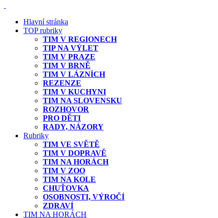
Hlavní stránka
TOP rubriky
TIM V REGIONECH
TIP NA VÝLET
TIM V PRAZE
TIM V BRNĚ
TIM V LÁZNÍCH
REZENZE
TIM V KUCHYNI
TIM NA SLOVENSKU
ROZHOVOR
PRO DĚTI
RADY, NÁZORY
Rubriky
TIM VE SVĚTĚ
TIM V DOPRAVĚ
TIM NA HORÁCH
TIM V ZOO
TIM NA KOLE
CHUŤOVKA
OSOBNOSTI, VÝROČÍ
ZDRAVÍ
TIM NA HORÁCH