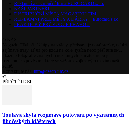
Reklamní a distribuční firma EUROCARD s.r.o.
NAŠI PARTNEŘI
DISTRIBUČNÍ MÍSTA MAGAZÍNU TIM
REKLAMNÍ PŘEDMĚTY A DÁRKY – Eurocard s.r.o.
PRAKTICKÝ PRŮVODCE PRAHOU
O NÁS
Magazín TIM přináší tipy na výlety, představuje nové stezky, nabízí
zajímavé trasy, ať už pro jízdu na kole, lyžích nebo pěší turistiku,
ukazuje fotografie známých i neznámých památek nebo je
seznamuje s pověstmi, které se vážou k zajímavým místům naší
země.
Kontaktujte nás:
info@czech-tim.cz
©
PŘEČTĚTE SI
Toulava skýtá rozjímavé putování po významných
jihočeských klášterech