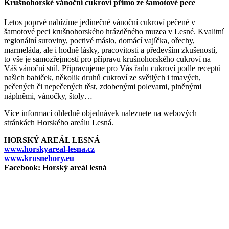
Krušnohorské vánoční cukroví přímo ze šamotové pece
Letos poprvé nabízíme jedinečné vánoční cukroví pečené v
šamotové peci krušnohorského hrázděného muzea v Lesné. Kvalitní
regionální suroviny, poctivé máslo, domácí vajíčka, ořechy,
marmeláda, ale i hodně lásky, pracovitosti a především zkušeností,
to vše je samozřejmostí pro přípravu krušnohorského cukroví na
Váš vánoční stůl. Připravujeme pro Vás řadu cukroví podle receptů
našich babiček, několik druhů cukroví ze světlých i tmavých,
pečených či nepečených těst, zdobenými polevami, plněnými
náplněmi, vánočky, štoly…
Více informací ohledně objednávek naleznete na webových
stránkách Horského areálu Lesná.
HORSKÝ AREÁL LESNÁ
www.horskyareal-lesna.cz
www.krusnehory.eu
Facebook: Horský areál lesná