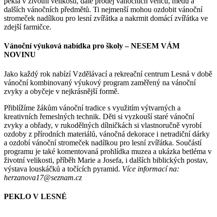
pekla v životní velikosti, dále prodej vánočních věnců, medu a
dalších vánočních předmětů. Ti nejmenší mohou ozdobit vánoční
stromeček nadílkou pro lesní zvířátka a nakrmit domácí zvířátka ve
zdejší farmičce.
Vánoční výuková nabídka pro školy
– NESEM VÁM
NOVINU
Jako každý rok nabízí Vzdělávací a rekreační centrum Lesná v době
vánoční kombinovaný výukový program zaměřený na vánoční
zvyky a obyčeje v nejkrásnější formě.
Přiblížíme žákům vánoční tradice s využitím výtvarných a
kreativních řemeslných technik. Děti si vyzkouší staré vánoční
zvyky a obřady, v rukodělných dílničkách si vlastnoručně vyrobí
ozdoby z přírodních materiálů, vánočná dekorace i netradiční dárky
a ozdobí vánoční stromeček nadílkou pro lesní zvířátka. Součástí
programu je také komentovaná prohlídka muzea a ukázka betléma v
životní velikosti, příběh Marie a Josefa, i dalších biblických postav,
výstava louskáčků a točících pyramid.
Více informací na:
herzanova17@seznam.cz
PEKLO V LESNÉ