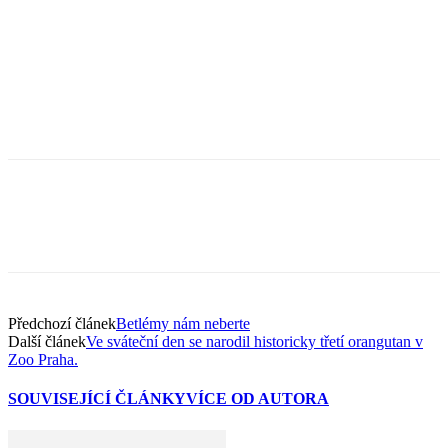
Předchozí článek
Betlémy nám neberte
Další článek
Ve sváteční den se narodil historicky třetí orangutan v
Zoo Praha.
SOUVISEJÍCÍ ČLÁNKY
VÍCE OD AUTORA