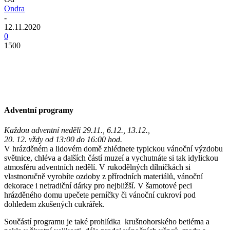
Ondra
-
12.11.2020
0
1500
Adventní programy
Každou adventní neděli 29.11., 6.12., 13.12.,
20. 12. vždy od 13:00 do 16:00 hod.
V hrázděném a lidovém domě zhlédnete typickou vánoční výzdobu
světnice, chléva a dalších částí muzeí a vychutnáte si tak idylickou
atmosféru adventních nedělí. V rukodělných dílničkách si
vlastnoručně vyrobíte ozdoby z přírodních materiálů, vánoční
dekorace i netradiční dárky pro nejbližší. V šamotové peci
hrázděného domu upečete perníčky či vánoční cukroví pod
dohledem zkušených cukrářek.
Součástí programu je také prohlídka krušnohorského betléma a