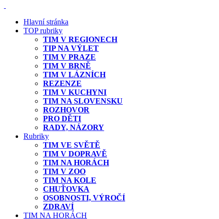
Hlavní stránka
TOP rubriky
TIM V REGIONECH
TIP NA VÝLET
TIM V PRAZE
TIM V BRNĚ
TIM V LÁZNÍCH
REZENZE
TIM V KUCHYNI
TIM NA SLOVENSKU
ROZHOVOR
PRO DĚTI
RADY, NÁZORY
Rubriky
TIM VE SVĚTĚ
TIM V DOPRAVĚ
TIM NA HORÁCH
TIM V ZOO
TIM NA KOLE
CHUŤOVKA
OSOBNOSTI, VÝROČÍ
ZDRAVÍ
TIM NA HORÁCH