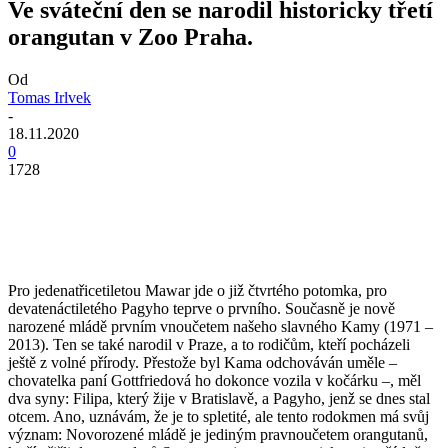
Ve sváteční den se narodil historicky třetí
orangutan v Zoo Praha.
Od
Tomas Irlvek
-
18.11.2020
0
1728
Pro jedenatřicetiletou Mawar jde o již čtvrtého potomka, pro
devatenáctiletého Pagyho teprve o prvního. Současně je nově
narozené mládě prvním vnoučetem našeho slavného Kamy (1971 –
2013). Ten se také narodil v Praze, a to rodičům, kteří pocházeli
ještě z volné přírody. Přestože byl Kama odchováván uměle –
chovatelka paní Gottfriedová ho dokonce vozila v kočárku –, měl
dva syny: Filipa, který žije v Bratislavě, a Pagyho, jenž se dnes stal
otcem. Ano, uznávám, že je to spletité, ale tento rodokmen má svůj
význam: Novorozené mládě je jediným pravnoučetem orangutanů,