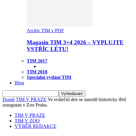
Archív TIM v PDF
Magazín TIM 3+4 2026 – VYPLUJTE
VSTŘÍC LÉTU!
TIM 2017
TIM 2018
Speciální vydání TIM
Blog
Domů
TIM V PRAZE
Ve sváteční den se narodil historicky třetí
orangutan v Zoo Praha.
TIM V PRAZE
TIM V ZOO
VÝBĚR REDAKCE