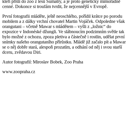
kteří přišli do zoo z lesů Sumatry, a je proto geneticky mimořádně
cenné. Dokonce si troufám tvrdit, že nejcennější v Evropě.
První fotografii mláděte, ještě neoschlého, pořídil krátce po porodu
mobilem a z dálky vrchní chovatel Martin Vojáček. Odpoledne však
orangutani – včetně Mawar s mládětem – vyšli z „ložnic“ do
expozice v Indonéské džungli. Ve slábnoucím podzimním světle tak
bylo možné z ochozu, zpoza pletiva a částečně i rostlin, udělat první
snímky našeho orangutaního přírůstku. Mládě již začalo pít a Mawar
se o něj dobře stará, alespoň prozatím, a odhání od něj i svou starší
dceru, zvědavou Diri.
Autor fotografií: Miroslav Bobek, Zoo Praha
www.zoopraha.cz