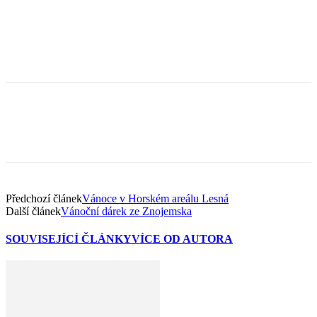
Předchozí článek
Vánoce v Horském areálu Lesná
Další článek
Vánoční dárek ze Znojemska
SOUVISEJÍCÍ ČLÁNKY
VÍCE OD AUTORA