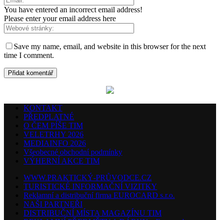
You have entered an incorrect email address!
Please enter your email address here
Save my name, email, and website in this browser for the next
time I comment.
KONTAKT
PŘEDPLATNÉ
O ČEM PÍŠE TIM
VELETRHY 2026
MEDIAINFO 2026
Všeobecné obchodní podmínky
VÝHERNÍ AKCE TIM
WWW.PRAKTICKÝ-PRŮVODCE.CZ
TURISTICKÉ INFORMAČNÍ VIZITKY
Reklamní a distribuční firma EUROCARD s.r.o.
NAŠI PARTNEŘI
DISTRIBUČNÍ MÍSTA MAGAZÍNU TIM