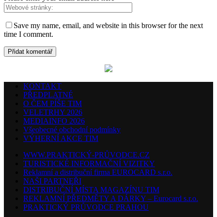
Save my name, email, and website in this browser for the next
time I comment.
KONTAKT
PŘEDPLATNÉ
O ČEM PÍŠE TIM
VELETRHY 2026
MEDIAINFO 2026
Všeobecné obchodní podmínky
VÝHERNÍ AKCE TIM
WWW.PRAKTICKÝ-PRŮVODCE.CZ
TURISTICKÉ INFORMAČNÍ VIZITKY
Reklamní a distribuční firma EUROCARD s.r.o.
NAŠI PARTNEŘI
DISTRIBUČNÍ MÍSTA MAGAZÍNU TIM
REKLAMNÍ PŘEDMĚTY A DÁRKY – Eurocard s.r.o.
PRAKTICKÝ PRŮVODCE PRAHOU