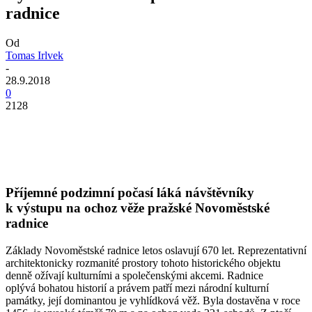
radnice
Od
Tomas Irlvek
-
28.9.2018
0
2128
Příjemné podzimní počasí láká návštěvníky
k výstupu na ochoz věže pražské Novoměstské
radnice
Základy Novoměstské radnice letos oslavují 670 let. Reprezentativní
architektonicky rozmanité prostory tohoto historického objektu
denně ožívají kulturními a společenskými akcemi. Radnice
oplývá bohatou historií a právem patří mezi národní kulturní
památky, její dominantou je vyhlídková věž. Byla dostavěna v roce