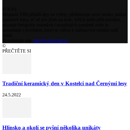
O NÁS
Magazín TIM přináší tipy na výlety, představuje nové stezky, nabízí
zajímavé trasy, ať už pro jízdu na kole, lyžích nebo pěší turistiku,
ukazuje fotografie známých i neznámých památek nebo je
seznamuje s pověstmi, které se vážou k zajímavým místům naší
země.
Kontaktujte nás:
info@czech-tim.cz
©
PŘEČTĚTE SI
Tradiční keramický den v Kostelci nad Černými lesy
24.5.2022
Hlinsko a okolí se pyšní několika unikáty