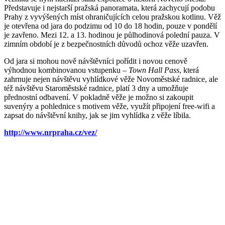
Představuje i nejstarší pražská panoramata, která zachycují podobu
Prahy z vyvýšených míst ohraničujících celou pražskou kotlinu. Věž
je otevřena od jara do podzimu od 10 do 18 hodin, pouze v pondělí
je zavřeno. Mezi 12. a 13. hodinou je půlhodinová polední pauza. V
zimním období je z bezpečnostních důvodů ochoz věže uzavřen.
Od jara si mohou nově návštěvníci pořídit i novou cenově
výhodnou kombinovanou vstupenku –
Town Hall Pass
, která
zahrnuje nejen návštěvu vyhlídkové věže Novoměstské radnice, ale
též návštěvu Staroměstské radnice, platí 3 dny a umožňuje
přednostní odbavení. V pokladně věže je možno si zakoupit
suvenýry a pohlednice s motivem věže, využít připojení free-wifi a
zapsat do návštěvní knihy, jak se jim vyhlídka z věže líbila.
http://www.nrpraha.cz/vez/