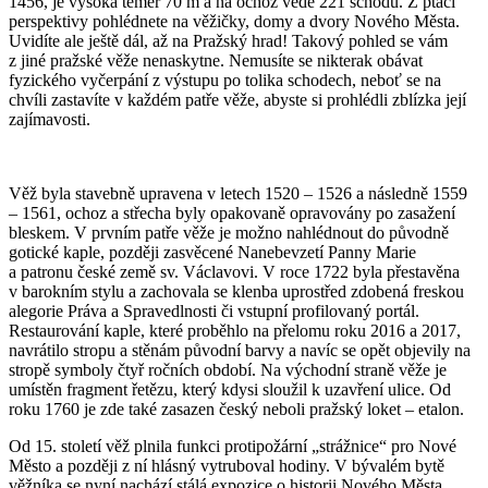
1456, je vysoká téměř 70 m a na ochoz vede 221 schodů. Z ptačí
perspektivy pohlédnete na věžičky, domy a dvory Nového Města.
Uvidíte ale ještě dál, až na Pražský hrad! Takový pohled se vám
z jiné pražské věže nenaskytne. Nemusíte se nikterak obávat
fyzického vyčerpání z výstupu po tolika schodech, neboť se na
chvíli zastavíte v každém patře věže, abyste si prohlédli zblízka její
zajímavosti.
Věž byla stavebně upravena v letech 1520 – 1526 a následně 1559
– 1561, ochoz a střecha byly opakovaně opravovány po zasažení
bleskem. V prvním patře věže je možno nahlédnout do původně
gotické kaple, později zasvěcené Nanebevzetí Panny Marie
a patronu české země sv. Václavovi. V roce 1722 byla přestavěna
v barokním stylu a zachovala se klenba uprostřed zdobená freskou
alegorie Práva a Spravedlnosti či vstupní profilovaný portál.
Restaurování kaple, které proběhlo na přelomu roku 2016 a 2017,
navrátilo stropu a stěnám původní barvy a navíc se opět objevily na
stropě symboly čtyř ročních období. Na východní straně věže je
umístěn fragment řetězu, který kdysi sloužil k uzavření ulice. Od
roku 1760 je zde také zasazen český neboli pražský loket – etalon.
Od 15. století věž plnila funkci protipožární „strážnice“ pro Nové
Město a později z ní hlásný vytruboval hodiny. V bývalém bytě
věžníka se nyní nachází stálá expozice o historii Nového Města.