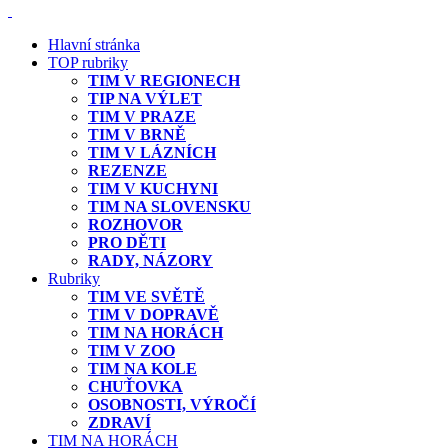
Hlavní stránka
TOP rubriky
TIM V REGIONECH
TIP NA VÝLET
TIM V PRAZE
TIM V BRNĚ
TIM V LÁZNÍCH
REZENZE
TIM V KUCHYNI
TIM NA SLOVENSKU
ROZHOVOR
PRO DĚTI
RADY, NÁZORY
Rubriky
TIM VE SVĚTĚ
TIM V DOPRAVĚ
TIM NA HORÁCH
TIM V ZOO
TIM NA KOLE
CHUŤOVKA
OSOBNOSTI, VÝROČÍ
ZDRAVÍ
TIM NA HORÁCH