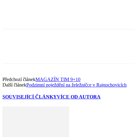
Předchozí článek
MAGAZÍN TIM 9+10
Další článek
Podzimní poježdění na želežničce v Rajnochovicích
SOUVISEJÍCÍ ČLÁNKY
VÍCE OD AUTORA