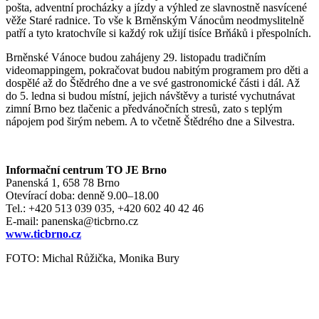
pošta, adventní procházky a jízdy a výhled ze slavnostně nasvícené
věže Staré radnice. To vše k Brněnským Vánocům neodmyslitelně
patří a tyto kratochvíle si každý rok užijí tisíce Brňáků i přespolních.
Brněnské Vánoce budou zahájeny 29. listopadu tradičním
videomappingem, pokračovat budou nabitým programem pro děti a
dospělé až do Štědrého dne a ve své gastronomické části i dál. Až
do 5. ledna si budou místní, jejich návštěvy a turisté vychutnávat
zimní Brno bez tlačenic a předvánočních stresů, zato s teplým
nápojem pod širým nebem. A to včetně Štědrého dne a Silvestra.
Informační centrum TO JE Brno
Panenská 1, 658 78 Brno
Otevírací doba: denně 9.00–18.00
Tel.: +420 513 039 035, +420 602 40 42 46
E-mail: panenska@ticbrno.cz
www.ticbrno.cz
FOTO: Michal Růžička, Monika Bury