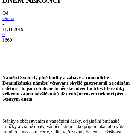
DNEM NEKONČÍ
Od
Ondra
-
11.11.2019
0
1669
Náměstí Svobody plné hudby a zábavy a romantické
Dominikánské náměstí věnované skvělé gastronomii a rodinám
s dětmi – to jsou oblíbené brněnské adventní trhy, které díky
velkému zájmu návštěvníků již druhým rokem nekončí před
Štědrým dnem.
Stánky s občerstvením a vánočními dárky, originální brněnské
hrníčky a vratné obaly, vánoční strom jako připomínka toho vůbec
prvního u nás a koncerty, velký vyřezávaný betlém a Ježíškova