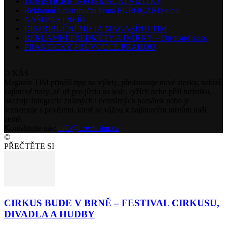
TURISTICKÉ INFORMAČNÍ VIZITKY
Reklamní a distribuční firma EUROCARD s.r.o.
NAŠI PARTNEŘI
DISTRIBUČNÍ MÍSTA MAGAZÍNU TIM
REKLAMNÍ PŘEDMĚTY A DÁRKY – Eurocard s.r.o.
PRAKTICKÝ PRŮVODCE PRAHOU
O NÁS
Magazín TIM přináší tipy na výlety, představuje nové stezky, nabízí
zajímavé trasy, ať už pro jízdu na kole, lyžích nebo pěší turistiku,
ukazuje fotografie známých i neznámých památek nebo je
seznamuje s pověstmi, které se vážou k zajímavým místům naší
země.
Kontaktujte nás:
info@czech-tim.cz
©
PŘEČTĚTE SI
CIRKUS BUDE V BRNĚ – FESTIVAL CIRKUSU,
DIVADLA A HUDBY