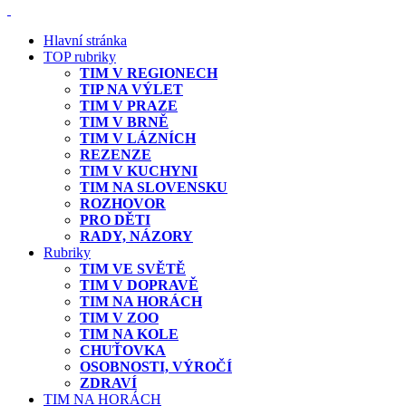
Hlavní stránka
TOP rubriky
TIM V REGIONECH
TIP NA VÝLET
TIM V PRAZE
TIM V BRNĚ
TIM V LÁZNÍCH
REZENZE
TIM V KUCHYNI
TIM NA SLOVENSKU
ROZHOVOR
PRO DĚTI
RADY, NÁZORY
Rubriky
TIM VE SVĚTĚ
TIM V DOPRAVĚ
TIM NA HORÁCH
TIM V ZOO
TIM NA KOLE
CHUŤOVKA
OSOBNOSTI, VÝROČÍ
ZDRAVÍ
TIM NA HORÁCH