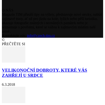
O NÁS
Magazín TIM přináší tipy na výlety, představuje nové stezky, nabízí
zajímavé trasy, ať už pro jízdu na kole, lyžích nebo pěší turistiku,
ukazuje fotografie známých i neznámých památek nebo je
seznamuje s pověstmi, které se vážou k zajímavým místům naší
země.
Kontaktujte nás:
info@czech-tim.cz
©
PŘEČTĚTE SI
VELIKONOČNÍ DOBROTY, KTERÉ VÁS
ZAHŘEJÍ U SRDCE
6.3.2018