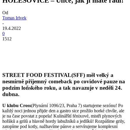
HOLEŠOVICE – Ulice, jak ji máte rádi!
Od
Tomas Irlvek
-
19.4.2022
0
1512
STREET FOOD FESTIVAL(SFF) měl velký a
nesmírně příjemný comeback po covidové pauze na
podzim loňského roku, a tak navazuje v neděli 24.
dubna.
U klubu Cross
(Plynární 1096/23, Praha 7) startujeme sezónu! Po
každý noci jednou přijde den a gastro sice prožilo horké chvíle, ale
je na čase povstat z popela! Kulinářští fénixové, mistři plynových
hořáků a grilů a hlavně hordy labužníků a jedlíků! Rozpálíme grily,
zatopíme pod kotly, nažhavíme pánve a servírujeme komplexní