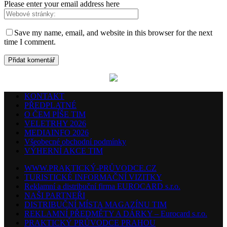
Please enter your email address here
Save my name, email, and website in this browser for the next
time I comment.
KONTAKT
PŘEDPLATNÉ
O ČEM PÍŠE TIM
VELETRHY 2026
MEDIAINFO 2026
Všeobecné obchodní podmínky
VÝHERNÍ AKCE TIM
WWW.PRAKTICKÝ-PRŮVODCE.CZ
TURISTICKÉ INFORMAČNÍ VIZITKY
Reklamní a distribuční firma EUROCARD s.r.o.
NAŠI PARTNEŘI
DISTRIBUČNÍ MÍSTA MAGAZÍNU TIM
REKLAMNÍ PŘEDMĚTY A DÁRKY – Eurocard s.r.o.
PRAKTICKÝ PRŮVODCE PRAHOU