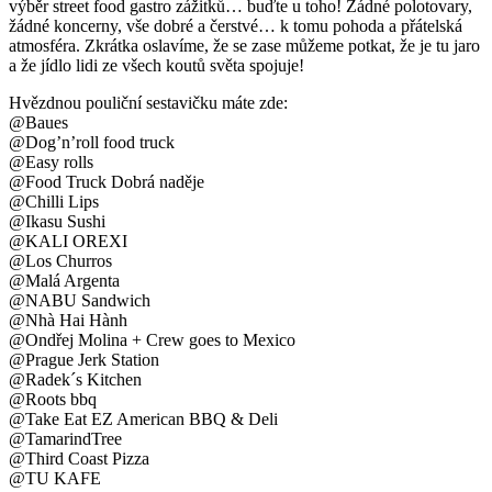
výběr street food gastro zážitků… buďte u toho! Žádné polotovary,
žádné koncerny, vše dobré a čerstvé… k tomu pohoda a přátelská
atmosféra. Zkrátka oslavíme, že se zase můžeme potkat, že je tu jaro
a že jídlo lidi ze všech koutů světa spojuje!
Hvězdnou pouliční sestavičku máte zde:
@Baues
@Dog’n’roll food truck
@Easy rolls
@Food Truck Dobrá naděje
@Chilli Lips
@Ikasu Sushi
@KALI OREXI
@Los Churros
@Malá Argenta
@NABU Sandwich
@Nhà Hai Hành
@Ondřej Molina + Crew goes to Mexico
@Prague Jerk Station
@Radek´s Kitchen
@Roots bbq
@Take Eat EZ American BBQ & Deli
@TamarindTree
@Third Coast Pizza
@TU KAFE