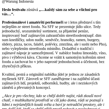
@Warung Indonesia
Heslo festivalu
zůstává
„…každý sám za sebe a všichni pro
vás…“.
P
rofesion
álové i amatérští
performe
ři
se i letos představí s tím
nejlepším ze street foodu. Na SFF se prezentuje jídlo ulice. Tedy
jednoduchý, srozumitelný sortiment, za přijatelné peníze,
inspirovaný buď zajímavým zahraničním streetfoodem(např. dim
sum knedlíčky, udon nudle, sendviče, hranolky, ramen, burgery,
slidery, pizza, tacos, falafel, polévky, zmrzlina, ale i sushi nebo Pho),
nebo vylepšením streetfoodu místního. Doladění o tradiční i
zajímavé nápoje je samozřejmostí. V nabídce budou limonády, víno,
pivo i výběrová káva. Chceme se vrátit k samotným kořenům street
foodu a zachovat ho v jeho naprosté jednoduchosti a účelnosti, bez
zbytečných příkras.
Kvalitní, pestrá a originální nabídka jídel je jednou ze zásadních
myšlenek SFF. Zároveň se SFF zaměřujeme i na zajištění účasti
zajímavých lidí, projektů, odborníků, hudby, ale i neziskových
záměrů a převratných koncepcí.
„Akce je pro všechny, kdo se chtějí dobře najíst, rádi zkouší nové
chutě, v multikulturní prostředí se cítí jako doma, rádi se poznají s
lidmi z nejrůznějších koutů světa a baví je netradiční prostory, ale i
pro další lidi, kteří
se cht
ějí přijít prostě pobavit a poslechnout si