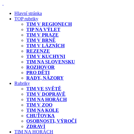
Hlavní stránka
TOP rubriky
TIM V REGIONECH
TIP NA VÝLET
TIM V PRAZE
TIM V BRNĚ
TIM V LÁZNÍCH
REZENZE
TIM V KUCHYNI
TIM NA SLOVENSKU
ROZHOVOR
PRO DĚTI
RADY, NÁZORY
Rubriky
TIM VE SVĚTĚ
TIM V DOPRAVĚ
TIM NA HORÁCH
TIM V ZOO
TIM NA KOLE
CHUŤOVKA
OSOBNOSTI, VÝROČÍ
ZDRAVÍ
TIM NA HORÁCH