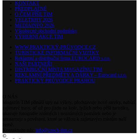
KONTAKT
PŘEDPLATNÉ
O ČEM PÍŠE TIM
VELETRHY 2026
MEDIAINFO 2026
Všeobecné obchodní podmínky
VÝHERNÍ AKCE TIM
WWW.PRAKTICKÝ-PRŮVODCE.CZ
TURISTICKÉ INFORMAČNÍ VIZITKY
Reklamní a distribuční firma EUROCARD s.r.o.
NAŠI PARTNEŘI
DISTRIBUČNÍ MÍSTA MAGAZÍNU TIM
REKLAMNÍ PŘEDMĚTY A DÁRKY – Eurocard s.r.o.
PRAKTICKÝ PRŮVODCE PRAHOU
O NÁS
Magazín TIM přináší tipy na výlety, představuje nové stezky, nabízí
zajímavé trasy, ať už pro jízdu na kole, lyžích nebo pěší turistiku,
ukazuje fotografie známých i neznámých památek nebo je
seznamuje s pověstmi, které se vážou k zajímavým místům naší
země.
Kontaktujte nás:
info@czech-tim.cz
©