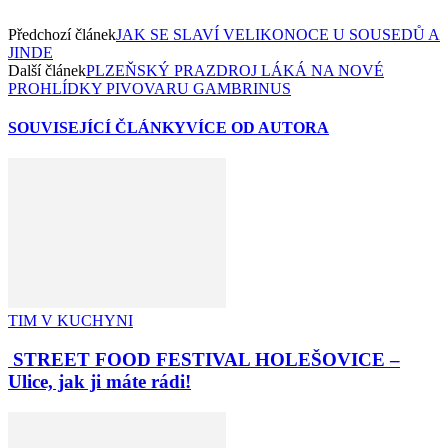
Předchozí článek
JAK SE SLAVÍ VELIKONOCE U SOUSEDŮ A
JINDE
Další článek
PLZEŇSKÝ PRAZDROJ LÁKÁ NA NOVÉ
PROHLÍDKY PIVOVARU GAMBRINUS
SOUVISEJÍCÍ ČLÁNKY
VÍCE OD AUTORA
TIM V KUCHYNI
STREET FOOD FESTIVAL HOLEŠOVICE –
Ulice, jak ji máte rádi!