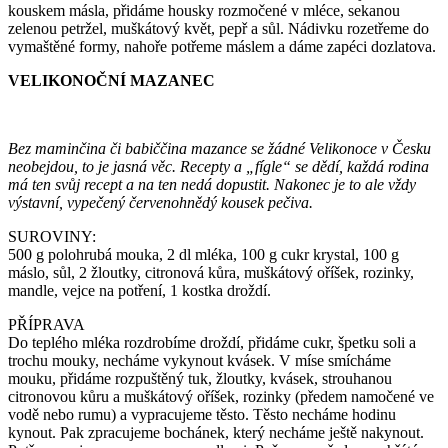
kouskem másla, přidáme housky rozmočené v mléce, sekanou
zelenou petržel, muškátový květ, pepř a sůl. Nádivku rozetřeme do
vymaštěné formy, nahoře potřeme máslem a dáme zapéci dozlatova.
VELIKONOČNÍ MAZANEC
Bez maminčina či babiččina mazance se žádné Velikonoce v Česku
neobejdou, to je jasná věc. Recepty a „fígle“ se dědí, každá rodina
má ten svůj recept a na ten nedá dopustit. Nakonec je to ale vždy
výstavní, vypečený červenohnědý kousek pečiva.
SUROVINY:
500 g polohrubá mouka, 2 dl mléka, 100 g cukr krystal, 100 g
máslo, sůl, 2 žloutky, citronová kůra, muškátový oříšek, rozinky,
mandle, vejce na potření, 1 kostka droždí.
PŘÍPRAVA
Do teplého mléka rozdrobíme droždí, přidáme cukr, špetku soli a
trochu mouky, necháme vykynout kvásek. V míse smícháme
mouku, přidáme rozpuštěný tuk, žloutky, kvásek, strouhanou
citronovou kůru a muškátový oříšek, rozinky (předem namočené ve
vodě nebo rumu) a vypracujeme těsto. Těsto necháme hodinu
kynout. Pak zpracujeme bochánek, který necháme ještě nakynout.