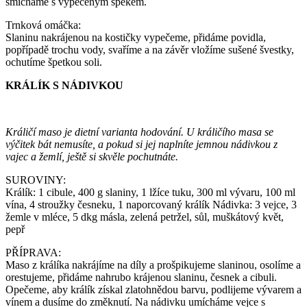
smícháme s vypečeným špekem.
Trnková omáčka:
Slaninu nakrájenou na kostičky vypečeme, přidáme povidla,
popřípadě trochu vody, svaříme a na závěr vložíme sušené švestky,
ochutíme špetkou soli.
KRÁLÍK S NÁDIVKOU
Králičí maso je dietní varianta hodování. U králičího masa se
výčitek bát nemusíte, a pokud si jej naplníte jemnou nádivkou z
vajec a žemlí, ještě si skvěle pochutnáte.
SUROVINY:
Králík: 1 cibule, 400 g slaniny, 1 lžíce tuku, 300 ml vývaru, 100 ml
vína, 4 stroužky česneku, 1 naporcovaný králík Nádivka: 3 vejce, 3
žemle v mléce, 5 dkg másla, zelená petržel, sůl, muškátový květ,
pepř
PŘÍPRAVA:
Maso z králíka nakrájíme na díly a prošpikujeme slaninou, osolíme a
orestujeme, přidáme nahrubo krájenou slaninu, česnek a cibuli.
Opečeme, aby králík získal zlatohnědou barvu, podlijeme vývarem a
vínem a dusíme do změknutí. Na nádivku umícháme vejce s