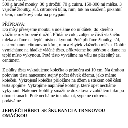
500 g hrubé mouky, 30 g droždí, 70 g cukru, 150-300 ml mléka, 3
vaječné žloutky, sůl, citronová kůra, rum, tuk na smažení, pikantní
džem, moučkový cukr na posypání.
PŘÍPRAVA:
Do mísy přesejeme mouku a uděláme do ní důlek, do kterého
vložíme rozdrobené droždí. Přidáme cukr, zalijeme částí vlažného
mléka a dáme na teplé místo nakynout. Poté přidáme žloutky, sůl,
nastrouhanou citronovou kůru, rum a zbytek vlažného mléka. Dobře
vymícháme na hladké vláčné těsto, přikryjeme ho utěrkou a dáme na
teplé místo vykynout. Poté těsto vyválíme na válu na plát silný asi
centimetr.
Z půlky těsta vykrajujeme kolečka o průměru asi 10 cm. Na druhou
polovinu těsta naneseme stejný počet dávek džemu, jako máme
koleček. Vykrojená kolečka přiložíme na džem a stiskem obě části
těsta spojíme. Vykrojíme naplněné koblihy, které opět necháme
vykynout. Nakonec koblihy smažíme dozlatova v zahřátém tuku po
obou stranách. Poté necháme tuk okapat, sypeme cukrem a
podáváme.
JEHNĚČÍ HŘBET SE ŠKUBANCI A TRNKOVOU
OMÁČKOU