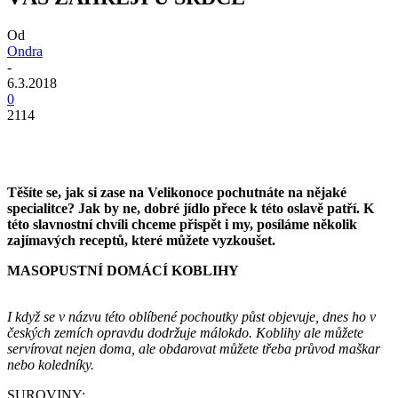
Od
Ondra
-
6.3.2018
0
2114
Těšíte se, jak si zase na Velikonoce pochutnáte na nějaké
specialitce? Jak by ne, dobré jídlo přece k této oslavě patří. K
této slavnostní chvíli chceme přispět i my, posíláme několik
zajímavých receptů, které můžete vyzkoušet.
MASOPUSTNÍ DOMÁCÍ KOBLIHY
I když se v názvu této oblíbené pochoutky půst objevuje, dnes ho v
českých zemích opravdu dodržuje málokdo. Koblihy ale můžete
servírovat nejen doma, ale obdarovat můžete třeba průvod maškar
nebo koledníky.
SUROVINY: