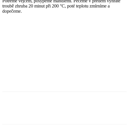
Potřeme vejcem, posypeme mandlemi. Pečeme v předem vyhřáté
troubě zhruba 20 minut při 200 °C, poté teplotu zmírníme a
dopečeme.