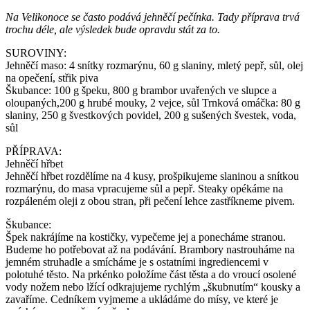
Na Velikonoce se často podává jehněčí pečínka. Tady příprava trvá
trochu déle, ale výsledek bude opravdu stát za to.
SUROVINY:
Jehněčí maso: 4 snítky rozmarýnu, 60 g slaniny, mletý pepř, sůl, olej
na opečení, střik piva
Škubance: 100 g špeku, 800 g brambor uvařených ve slupce a
oloupaných,200 g hrubé mouky, 2 vejce, sůl Trnková omáčka: 80 g
slaniny, 250 g švestkových povidel, 200 g sušených švestek, voda,
sůl
PŘÍPRAVA:
Jehněčí hřbet
Jehněčí hřbet rozdělíme na 4 kusy, prošpikujeme slaninou a snítkou
rozmarýnu, do masa vpracujeme sůl a pepř. Steaky opékáme na
rozpáleném oleji z obou stran, při pečení lehce zastříkneme pivem.
Škubance:
Špek nakrájíme na kostičky, vypečeme jej a ponecháme stranou.
Budeme ho potřebovat až na podávání. Brambory nastrouháme na
jemném struhadle a smícháme je s ostatními ingrediencemi v
polotuhé těsto. Na prkénko položíme část těsta a do vroucí osolené
vody nožem nebo lžící odkrajujeme rychlým „škubnutím“ kousky a
zavaříme. Cedníkem vyjmeme a ukládáme do mísy, ve které je