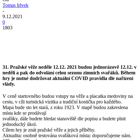
Tomas Irlvek
-
9.12.2021
0
1803
31. Pražské věže neděle 12.12. 2021 budou jednorázově 12.12. v
neděli a pak do odvolání celou sezonu zimních svařáků. Během
hry je nutné dodržovat aktuální COVID pravidla dle nařízení
vlády.
V ceně startovného budou vstupy na věže a placatka medoviny na
cestu, v cíli turistická vizitka a tradiční kostička pro každého.
Mapa bude sto let stará, z roku 1923. V mapě budou zakreslena
místa kde se prodávají
svařáky, dále budete hledat stanoviště dle popisu a budete plnit
jednoduchý úkol.
Cílem hry je znát pražské věže a jejich příběhy.
Aktualita: osobně testována svařáková místa: doporučujeme nám.