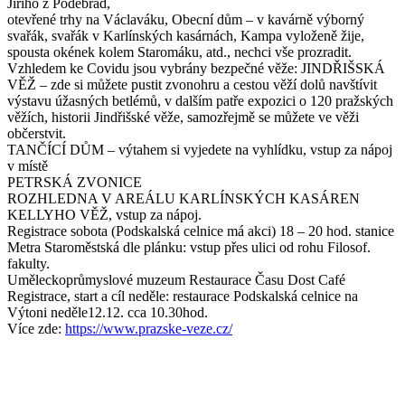
Jiřího z Poděbrad,
otevřené trhy na Václaváku, Obecní dům – v kavárně výborný
svařák, svařák v Karlínských kasárnách, Kampa vyloženě žije,
spousta okének kolem Staromáku, atd., nechci vše prozradit.
Vzhledem ke Covidu jsou vybrány bezpečné věže: JINDŘIŠSKÁ
VĚŽ – zde si můžete pustit zvonohru a cestou věží dolů navštívit
výstavu úžasných betlémů, v dalším patře expozici o 120 pražských
věžích, historii Jindřišské věže, samozřejmě se můžete ve věži
občerstvit.
TANČÍCÍ DŮM – výtahem si vyjedete na vyhlídku, vstup za nápoj
v místě
PETRSKÁ ZVONICE
ROZHLEDNA V AREÁLU KARLÍNSKÝCH KASÁREN
KELLYHO VĚŽ, vstup za nápoj.
Registrace sobota (Podskalská celnice má akci) 18 – 20 hod. stanice
Metra Staroměstská dle plánku: vstup přes ulici od rohu Filosof.
fakulty.
Uměleckoprůmyslové muzeum Restaurace Času Dost Café
Registrace, start a cíl neděle: restaurace Podskalská celnice na
Výtoni neděle12.12. cca 10.30hod.
Více zde:
https://www.prazske-veze.cz/