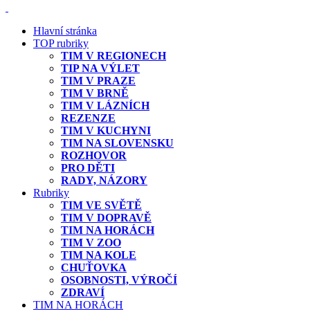
Hlavní stránka
TOP rubriky
TIM V REGIONECH
TIP NA VÝLET
TIM V PRAZE
TIM V BRNĚ
TIM V LÁZNÍCH
REZENZE
TIM V KUCHYNI
TIM NA SLOVENSKU
ROZHOVOR
PRO DĚTI
RADY, NÁZORY
Rubriky
TIM VE SVĚTĚ
TIM V DOPRAVĚ
TIM NA HORÁCH
TIM V ZOO
TIM NA KOLE
CHUŤOVKA
OSOBNOSTI, VÝROČÍ
ZDRAVÍ
TIM NA HORÁCH