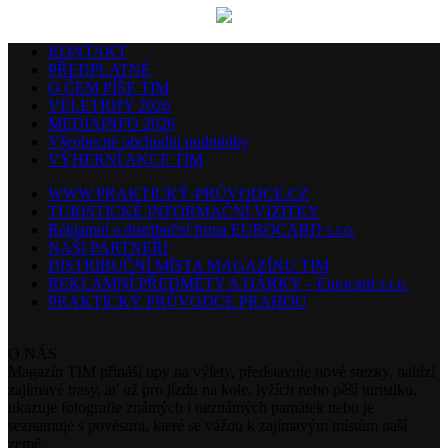
KONTAKT
PŘEDPLATNÉ
O ČEM PÍŠE TIM
VELETRHY 2026
MEDIAINFO 2026
Všeobecné obchodní podmínky
VÝHERNÍ AKCE TIM
WWW.PRAKTICKÝ-PRŮVODCE.CZ
TURISTICKÉ INFORMAČNÍ VIZITKY
Reklamní a distribuční firma EUROCARD s.r.o.
NAŠI PARTNEŘI
DISTRIBUČNÍ MÍSTA MAGAZÍNU TIM
REKLAMNÍ PŘEDMĚTY A DÁRKY – Eurocard s.r.o.
PRAKTICKÝ PRŮVODCE PRAHOU
O NÁS
Magazín TIM přináší tipy na výlety, představuje nové stezky, nabízí
zajímavé trasy, ať už pro jízdu na kole, lyžích nebo pěší turistiku,
ukazuje fotografie známých i neznámých památek nebo je
seznamuje s pověstmi, které se vážou k zajímavým místům naší
země.