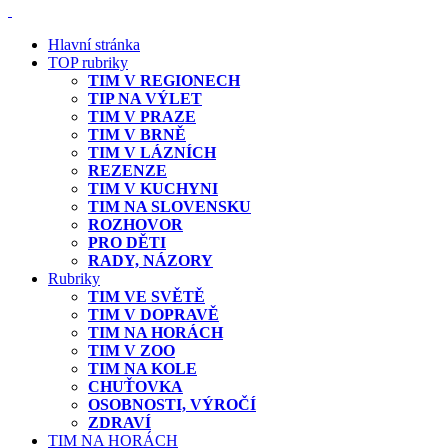
Hlavní stránka
TOP rubriky
TIM V REGIONECH
TIP NA VÝLET
TIM V PRAZE
TIM V BRNĚ
TIM V LÁZNÍCH
REZENZE
TIM V KUCHYNI
TIM NA SLOVENSKU
ROZHOVOR
PRO DĚTI
RADY, NÁZORY
Rubriky
TIM VE SVĚTĚ
TIM V DOPRAVĚ
TIM NA HORÁCH
TIM V ZOO
TIM NA KOLE
CHUŤOVKA
OSOBNOSTI, VÝROČÍ
ZDRAVÍ
TIM NA HORÁCH