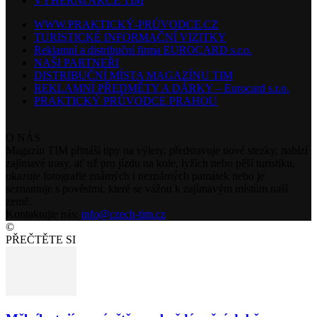
VÝHERNÍ AKCE TIM
WWW.PRAKTICKÝ-PRŮVODCE.CZ
TURISTICKÉ INFORMAČNÍ VIZITKY
Reklamní a distribuční firma EUROCARD s.r.o.
NAŠI PARTNEŘI
DISTRIBUČNÍ MÍSTA MAGAZÍNU TIM
REKLAMNÍ PŘEDMĚTY A DÁRKY – Eurocard s.r.o.
PRAKTICKÝ PRŮVODCE PRAHOU
O NÁS
Magazín TIM přináší tipy na výlety, představuje nové stezky, nabízí
zajímavé trasy, ať už pro jízdu na kole, lyžích nebo pěší turistiku,
ukazuje fotografie známých i neznámých památek nebo je
seznamuje s pověstmi, které se vážou k zajímavým místům naší
země.
Kontaktujte nás:
info@czech-tim.cz
©
PŘEČTĚTE SI