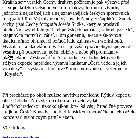
Krajina severních Čech“, druhým počinem je pak výstava před
stavující kolekci většinou velkoformátových snímků ztvorby
jednoho z nejznámějších a nejuznávanějších českých sportovních
fotografů Jiřího Vojzoly nebo výstava Fešandy ze šuplíků – Sudek,
sochy, jižní Čechy fotografa Josefa Sudka, který se proslavil
především svými fotografiemi pražských památek, zahrad, parků,
krajinných motivů či zátiší. Dům gobelínů, ukazuje šikovnost
tkadlen přímo při práci či pořádá řadu zajímavých workshopů.
Hvězdárna a planetárium F. Nušla je vaším pravidelným spojem do
vesmíru při pozorování noční oblohy a nebo při promítání v
planetáriu. Výstavní dům Stará radnice nabídne letos vedle
stálých expozic například výstavu karikatur „Čeští vědci a jejich
vynálezy“ či výstavu k loutkovému animovanému večerníčku
„Krysáci“.
Při procházce po okolí můžete navštívit rozhlednu Rýdův kopec u
obce Děbolín. Na výlet do okolí se můžete vydat
Jindřichohradeckou úzkokolejkou, která vás již tradičně proveze
krajinou České Kanady, a to buď klasickým motoráčkem nebo až do
konce září historickým parní vlakem.
Více info na: