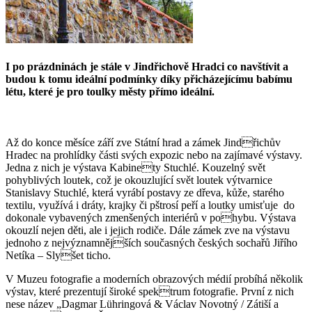
I po prázdninách je stále v Jindřichově Hradci co navštívit
a
budou k tomu ideální podmínky díky přicházejícímu babímu
létu, které je pro toulky městy přímo ideální.
Až do konce měsíce září zve Státní hrad a zámek Jindřichův
Hradec na prohlídky části svých expozic nebo na zajímavé výstavy.
Jedna z nich je výstava Kabinety Stuchlé. Kouzelný svět
pohyblivých loutek, což je okouzlující svět loutek výtvarnice
Stanislavy Stuchlé, která vyrábí postavy ze dřeva, kůže, starého
textilu, využívá i dráty, krajky či pštrosí peří a loutky umisťuje do
dokonale vybavených zmenšených interiérů v pohybu. Výstava
okouzlí nejen děti, ale i jejich rodiče. Dále zámek zve na výstavu
jednoho z nejvýznamnějších současných českých sochařů Jiřího
Netíka – Slyšet ticho.
V Muzeu fotografie a moderních obrazových médií probíhá několik
výstav, které prezentují široké spektrum fotografie. První z nich
nese název „Dagmar Lühringová & Václav Novotný / Zátiší a