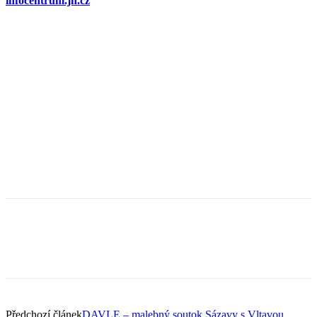
infocentrum.jh.cz
Předchozí článek
DAVLE – malebný soutok Sázavy s Vltavou