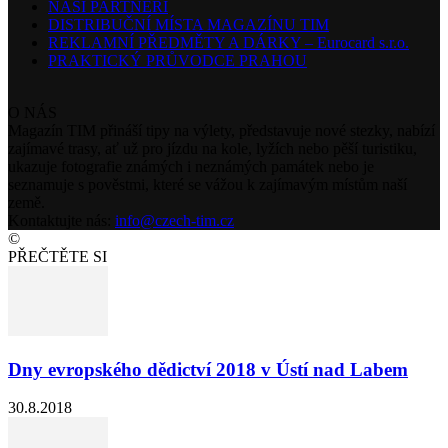
NAŠI PARTNEŘI
DISTRIBUČNÍ MÍSTA MAGAZÍNU TIM
REKLAMNÍ PŘEDMĚTY A DÁRKY – Eurocard s.r.o.
PRAKTICKÝ PRŮVODCE PRAHOU
O NÁS
Magazín TIM přináší tipy na výlety, představuje nové stezky, nabízí
zajímavé trasy, ať už pro jízdu na kole, lyžích nebo pěší turistiku,
ukazuje fotografie známých i neznámých památek nebo je
seznamuje s pověstmi, které se vážou k zajímavým místům naší
země.
Kontaktujte nás:
info@czech-tim.cz
©
PŘEČTĚTE SI
Dny evropského dědictví 2018 v Ústí nad Labem
30.8.2018