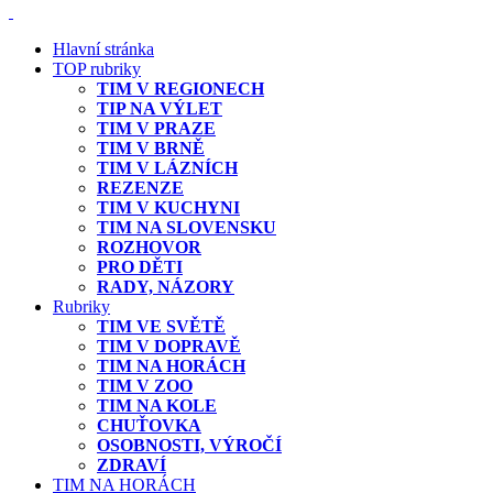
Hlavní stránka
TOP rubriky
TIM V REGIONECH
TIP NA VÝLET
TIM V PRAZE
TIM V BRNĚ
TIM V LÁZNÍCH
REZENZE
TIM V KUCHYNI
TIM NA SLOVENSKU
ROZHOVOR
PRO DĚTI
RADY, NÁZORY
Rubriky
TIM VE SVĚTĚ
TIM V DOPRAVĚ
TIM NA HORÁCH
TIM V ZOO
TIM NA KOLE
CHUŤOVKA
OSOBNOSTI, VÝROČÍ
ZDRAVÍ
TIM NA HORÁCH