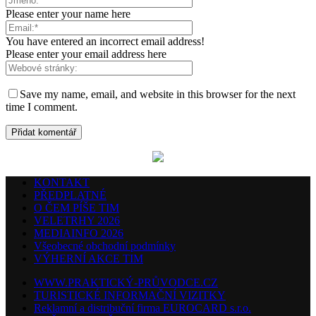
Please enter your name here
You have entered an incorrect email address!
Please enter your email address here
Save my name, email, and website in this browser for the next
time I comment.
KONTAKT
PŘEDPLATNÉ
O ČEM PÍŠE TIM
VELETRHY 2026
MEDIAINFO 2026
Všeobecné obchodní podmínky
VÝHERNÍ AKCE TIM
WWW.PRAKTICKÝ-PRŮVODCE.CZ
TURISTICKÉ INFORMAČNÍ VIZITKY
Reklamní a distribuční firma EUROCARD s.r.o.