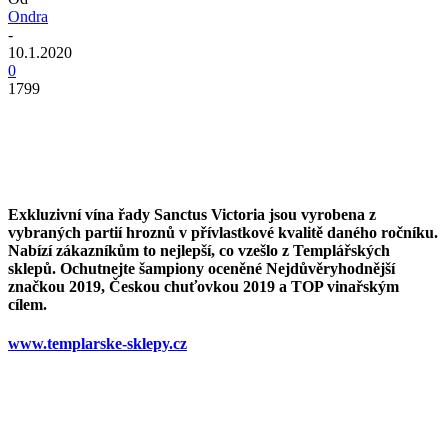
Ondra
-
10.1.2020
0
1799
Exkluzivní vína řady Sanctus Victoria jsou vyrobena z
vybraných partií hroznů v přívlastkové kvalitě daného ročníku.
Nabízí zákazníkům to nejlepší, co vzešlo z Templářských
sklepů. Ochutnejte šampiony oceněné Nejdůvěryhodnější
značkou 2019, Českou chuťovkou 2019 a TOP vinařským
cílem.
www.templarske-sklepy.cz