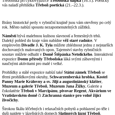
Třeboňska při cyklovyjížďce
Třeboňská šlapka
(16.5.). Poeticky
vás naladí přehlídka
Třeboň poetická
(21.–22.3.).
Brány historické perly v rybniční krajině jsou vám otevřeny po celý
rok. Město nabízí spoustu nezapomenutelných zážitků.
Náměstí
bývá malebnou kulisou slavností a řemeslných trhů.
Daleký pohled do kraje vám nabídne
věž staré radnice
. V
empírovém
Divadle J. K. Tyla
můžete zhlédnout jednu z nejstarších
dochovaných malovaných opon. Tajemství stavby rybničních
soustav můžete odhalit v
Domě Štěpánka Netolického
. Interaktivní
expozice
Domu přírody Třeboňska
láká svými zábavnými i
naučnými aktivitami pro malé i velké.
Prohlídky a stálé expozice nabízí také
Státní zámek Třeboň
se
třemi prohlídkovými okruhy,
Schwarzenberská hrobka
,
Kostel
Panny Marie Královny a sv. Jiljí
a augustiniánský klášter
,
Muzeum a galerie Třeboň
,
Muzeum Jana Žižky
, Galerie a
čokolatérie
Třeboň v Marcipánu
,
pivovar Regent
,
Akvárium ve
Vratislavském domě
či
Záchranná stanice pro volně žijící
živočichy
.
Širokou škálu léčebných i relaxačních pobytů a pohlazení po těle i
duši najdete v lázeňských domech
Slatinných lázní Třeboň
.