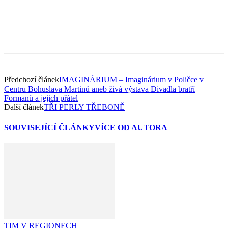
Předchozí článek
IMAGINÁRIUM – Imaginárium v Poličce v
Centru Bohuslava Martinů aneb živá výstava Divadla bratří
Formanů a jejich přátel
Další článek
TŘI PERLY TŘEBONĚ
SOUVISEJÍCÍ ČLÁNKY
VÍCE OD AUTORA
TIM V REGIONECH