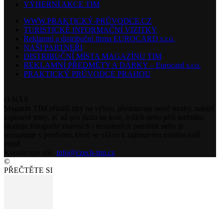
VÝHERNÍ AKCE TIM
WWW.PRAKTICKÝ-PRŮVODCE.CZ
TURISTICKÉ INFORMAČNÍ VIZITKY
Reklamní a distribuční firma EUROCARD s.r.o.
NAŠI PARTNEŘI
DISTRIBUČNÍ MÍSTA MAGAZÍNU TIM
REKLAMNÍ PŘEDMĚTY A DÁRKY – Eurocard s.r.o.
PRAKTICKÝ PRŮVODCE PRAHOU
O NÁS
Magazín TIM přináší tipy na výlety, představuje nové stezky, nabízí
zajímavé trasy, ať už pro jízdu na kole, lyžích nebo pěší turistiku,
ukazuje fotografie známých i neznámých památek nebo je
seznamuje s pověstmi, které se vážou k zajímavým místům naší
země.
Kontaktujte nás:
info@czech-tim.cz
©
PŘEČTĚTE SI