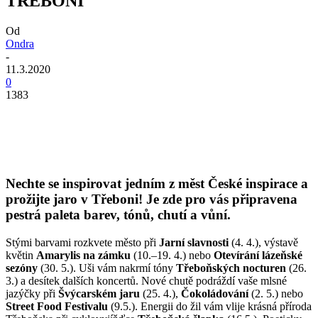
TŘEBONI
Od
Ondra
-
11.3.2020
0
1383
Nechte se inspirovat jedním z měst České inspirace a
prožijte jaro v Třeboni! Je zde pro vás připravena
pestrá paleta barev, tónů, chutí a vůní.
Stými barvami rozkvete město při
Jarní slavnosti
(4. 4.), výstavě
květin
Amarylis na zámku
(10.–19. 4.) nebo
Otevírání lázeňské
sezóny
(30. 5.). Uši vám nakrmí tóny
Třeboňských nocturen
(26.
3.) a desítek dalších koncertů. Nové chutě podráždí vaše mlsné
jazýčky při
Švýcarském jaru
(25. 4.),
Čokoládování
(2. 5.) nebo
Street Food Festivalu
(9.5.). Energii do žil vám vlije krásná příroda