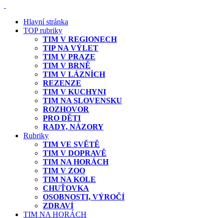
Hlavní stránka
TOP rubriky
TIM V REGIONECH
TIP NA VÝLET
TIM V PRAZE
TIM V BRNĚ
TIM V LÁZNÍCH
REZENZE
TIM V KUCHYNI
TIM NA SLOVENSKU
ROZHOVOR
PRO DĚTI
RADY, NÁZORY
Rubriky
TIM VE SVĚTĚ
TIM V DOPRAVĚ
TIM NA HORÁCH
TIM V ZOO
TIM NA KOLE
CHUŤOVKA
OSOBNOSTI, VÝROČÍ
ZDRAVÍ
TIM NA HORÁCH