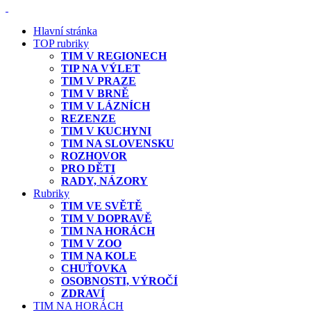
Hlavní stránka
TOP rubriky
TIM V REGIONECH
TIP NA VÝLET
TIM V PRAZE
TIM V BRNĚ
TIM V LÁZNÍCH
REZENZE
TIM V KUCHYNI
TIM NA SLOVENSKU
ROZHOVOR
PRO DĚTI
RADY, NÁZORY
Rubriky
TIM VE SVĚTĚ
TIM V DOPRAVĚ
TIM NA HORÁCH
TIM V ZOO
TIM NA KOLE
CHUŤOVKA
OSOBNOSTI, VÝROČÍ
ZDRAVÍ
TIM NA HORÁCH