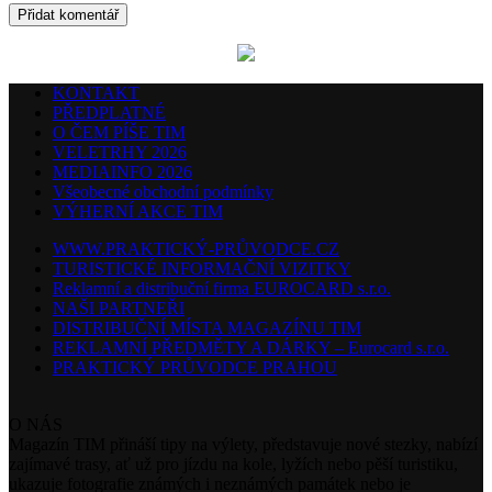
KONTAKT
PŘEDPLATNÉ
O ČEM PÍŠE TIM
VELETRHY 2026
MEDIAINFO 2026
Všeobecné obchodní podmínky
VÝHERNÍ AKCE TIM
WWW.PRAKTICKÝ-PRŮVODCE.CZ
TURISTICKÉ INFORMAČNÍ VIZITKY
Reklamní a distribuční firma EUROCARD s.r.o.
NAŠI PARTNEŘI
DISTRIBUČNÍ MÍSTA MAGAZÍNU TIM
REKLAMNÍ PŘEDMĚTY A DÁRKY – Eurocard s.r.o.
PRAKTICKÝ PRŮVODCE PRAHOU
O NÁS
Magazín TIM přináší tipy na výlety, představuje nové stezky, nabízí
zajímavé trasy, ať už pro jízdu na kole, lyžích nebo pěší turistiku,
ukazuje fotografie známých i neznámých památek nebo je