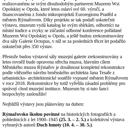
realizovanému se svým dlouhodobým partnerem Muzeem Wsi
Opolskiej w Opolu, které letos oslaví své 60. výročí, a
financovanému z fondu mikroprojektů Euroregionu Praděd a
městem Rýmařovem. Díky projektu se tak podaří uskutečnit
výstavu, muzeum vydá katalog ke svým sbírkám, odborníci na
místní tradice a zvyky se zúčastní odborné konference pořádané
Muzeem Wsi Opolskiej w Opolu, a ještě budou zrekonstruovány
dva sály Galerie Octopus, v níž se za posledních třicet let podařilo
uskutečnit přes 350 výstav.
Přestože budou výstavní sály muzejní galerie zrekonstruovány a
letos rovněž bude opravena střecha muzea, hlavním cílem
Městského muzea Rýmařov je dosáhnout kompletní rekonstrukce
podle vítězného návrhu brněnského architekta Jana Tesaře z
urbanisticko- architektonické soutěže vypsané městem Rýmařovem
v roce 2018. Rekonstrukce by totiž vyřešila zásadní problémy pro
správný chod muzejní instituce. Muzeum by si tuto šanci
bezpochyby zasloužilo!
Nejbližší výstavy jsou plánovány na duben:
Rýmařovsko školou
povinné
na historických fotografiích a
pohlednicích z let 1900–1945
(25. 3. – 2. 5.)
a kolektivní výstava
vybraných autorů
Duch hmoty (10. 4. – 30. 5.)
.