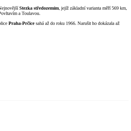
 Nejnovější
Stezka středozemím
, jejíž základní varianta měří 569 km,
 Povltavím a Toulavou.
blice
Praha-Prčice
sahá až do roku 1966. Narušit ho dokázala až