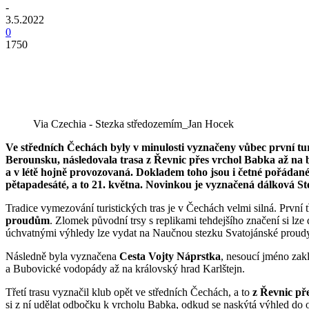
-
3.5.2022
0
1750
Via Czechia - Stezka středozemím_Jan Hocek
Ve středních Čechách byly v minulosti vyznačeny vůbec první tu
Berounsku, následovala trasa z Řevnic přes vrchol Babka až na br
a v létě hojně provozovaná. Dokladem toho jsou i četné pořádané 
pětapadesáté, a to 21. května. Novinkou je vyznačená dálková St
Tradice vymezování turistických tras je v Čechách velmi silná. První 
proudům
. Zlomek původní trsy s replikami tehdejšího značení si lz
úchvatnými výhledy lze vydat na Naučnou stezku Svatojánské proudy
Následně byla vyznačena
Cesta Vojty Náprstka
, nesoucí jméno zak
a Bubovické vodopády až na královský hrad Karlštejn.
Třetí trasu vyznačil klub opět ve středních Čechách, a to
z Řevnic př
si z ní udělat odbočku k vrcholu Babka, odkud se naskýtá výhled do o