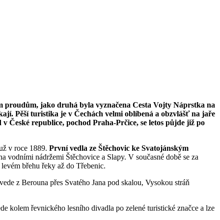
ským proudům, jako druhá byla vyznačena Cesta Vojty Náprstka na
jí. Pěší turistika je v Čechách velmi oblíbená a obzvlášť na jaře
v České republice, pochod Praha-Prčice, se letos půjde již po
 už v roce 1889.
První vedla ze Štěchovic ke Svatojánským
pena vodními nádržemi Štěchovice a Slapy. V současné době se za
 levém břehu řeky až do Třebenic.
 vede z Berouna přes Svatého Jana pod skalou, Vysokou stráň
ede kolem řevnického lesního divadla po zelené turistické značce a lze