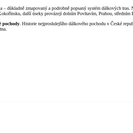
echia – důkladně zmapovaný a podrobně popsaný systém dálkových tras.
 Kokořínsku, další úseky provázejí dolním Povltavím, Prahou, středním
é pochody
. Historie nejproslulejšího dálkového pochodu v České repu
tna.