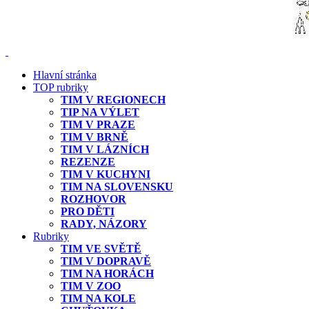
Hlavní stránka
TOP rubriky
TIM V REGIONECH
TIP NA VÝLET
TIM V PRAZE
TIM V BRNĚ
TIM V LÁZNÍCH
REZENZE
TIM V KUCHYNI
TIM NA SLOVENSKU
ROZHOVOR
PRO DĚTI
RADY, NÁZORY
Rubriky
TIM VE SVĚTĚ
TIM V DOPRAVĚ
TIM NA HORÁCH
TIM V ZOO
TIM NA KOLE