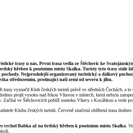
ristické trasy u nás. První trasa vedla ze Štěchovic ke Svatoján
dský hřeben k poutnímu místu Skalka. Turisty tyto trasy stále láka
pochody. Nejproslulejší organizovaný turistický a dálkový pochod 
ezka středozemím, protínající naši zemi od severu k jihu.
tři trasy vyznačil Klub českých turistů právě ve středních Čechách, a to
e dodnes projít vysoko nad řekou Vltavou v místech, která nebyla zato
. Začíná ve Štěchovicích poblíž soutoku Vltavy s Kocábkou a vede po
ladatele Klubu českých turistů. Červeně značená oblíbená trasa dodnes
es vrchol Babka až na brdský hřeben k poutnímu místu Skalka
. V
kolí.