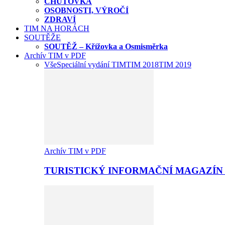
CHUŤOVKA
OSOBNOSTI, VÝROČÍ
ZDRAVÍ
TIM NA HORÁCH
SOUTĚŽE
SOUTĚŽ – Křížovka a Osmisměrka
Archív TIM v PDF
Vše
Speciální vydání TIM
TIM 2018
TIM 2019
Archív TIM v PDF
TURISTICKÝ INFORMAČNÍ MAGAZÍN 