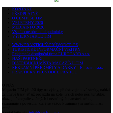
KONTAKT
PŘEDPLATNÉ
O ČEM PÍŠE TIM
VELETRHY 2026
MEDIAINFO 2026
Všeobecné obchodní podmínky
VÝHERNÍ AKCE TIM
WWW.PRAKTICKÝ-PRŮVODCE.CZ
TURISTICKÉ INFORMAČNÍ VIZITKY
Reklamní a distribuční firma EUROCARD s.r.o.
NAŠI PARTNEŘI
DISTRIBUČNÍ MÍSTA MAGAZÍNU TIM
REKLAMNÍ PŘEDMĚTY A DÁRKY – Eurocard s.r.o.
PRAKTICKÝ PRŮVODCE PRAHOU
O NÁS
Magazín TIM přináší tipy na výlety, představuje nové stezky, nabízí
zajímavé trasy, ať už pro jízdu na kole, lyžích nebo pěší turistiku,
ukazuje fotografie známých i neznámých památek nebo je
seznamuje s pověstmi, které se vážou k zajímavým místům naší
země.
Kontaktujte nás:
info@czech-tim.cz