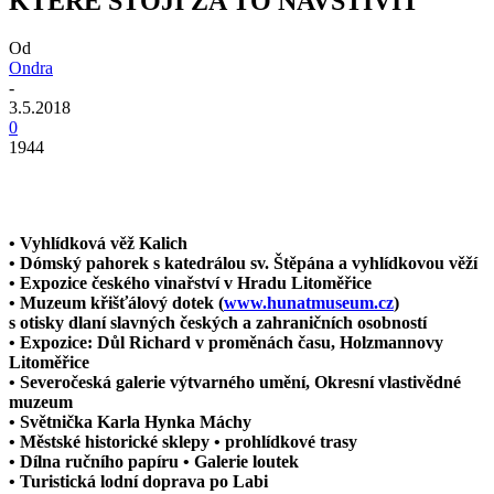
KTERÉ STOJÍ ZA TO NAVŠTÍVIT
Od
Ondra
-
3.5.2018
0
1944
• Vyhlídková věž Kalich
• Dómský pahorek s katedrálou sv. Štěpána a vyhlídkovou věží
• Expozice českého vinařství v Hradu Litoměřice
• Muzeum křišťálový dotek (
www.hunatmuseum.cz
)
s otisky dlaní slavných českých a zahraničních osobností
• Expozice: Důl Richard v proměnách času, Holzmannovy
Litoměřice
• Severočeská galerie výtvarného umění, Okresní vlastivědné
muzeum
• Světnička Karla Hynka Máchy
• Městské historické sklepy • prohlídkové trasy
• Dílna ručního papíru • Galerie loutek
• Turistická lodní doprava po Labi