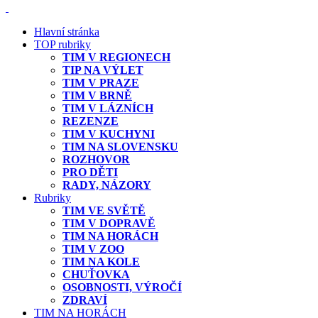
Hlavní stránka
TOP rubriky
TIM V REGIONECH
TIP NA VÝLET
TIM V PRAZE
TIM V BRNĚ
TIM V LÁZNÍCH
REZENZE
TIM V KUCHYNI
TIM NA SLOVENSKU
ROZHOVOR
PRO DĚTI
RADY, NÁZORY
Rubriky
TIM VE SVĚTĚ
TIM V DOPRAVĚ
TIM NA HORÁCH
TIM V ZOO
TIM NA KOLE
CHUŤOVKA
OSOBNOSTI, VÝROČÍ
ZDRAVÍ
TIM NA HORÁCH