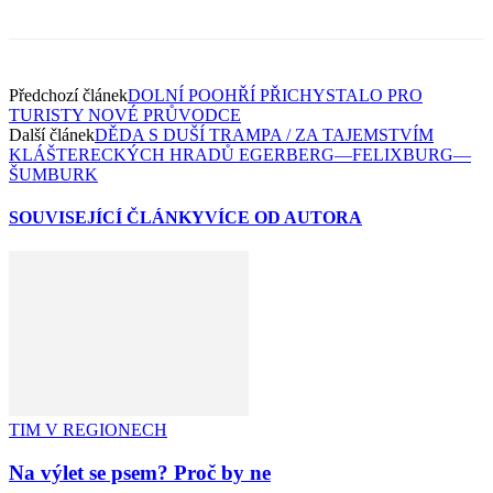
Předchozí článek
DOLNÍ POOHŘÍ PŘICHYSTALO PRO
TURISTY NOVÉ PRŮVODCE
Další článek
DĚDA S DUŠÍ TRAMPA / ZA TAJEMSTVÍM
KLÁŠTERECKÝCH HRADŮ EGERBERG—FELIXBURG—
ŠUMBURK
SOUVISEJÍCÍ ČLÁNKY
VÍCE OD AUTORA
TIM V REGIONECH
Na výlet se psem? Proč by ne