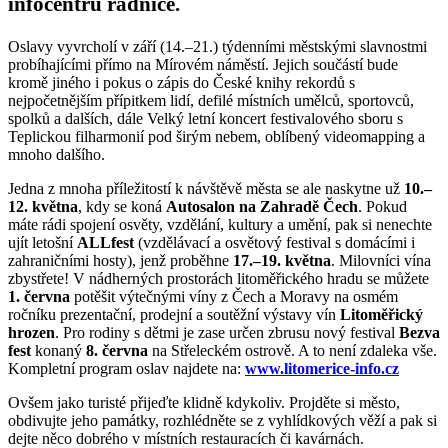
infocentru radnice.
Oslavy vyvrcholí v září (14.–21.) týdenními městskými slavnostmi
probíhajícími přímo na Mírovém náměstí. Jejich součástí bude
kromě jiného i pokus o zápis do České knihy rekordů s
nejpočetnějším přípitkem lidí, defilé místních umělců, sportovců,
spolků a dalších, dále Velký letní koncert festivalového sboru s
Teplickou filharmonií pod širým nebem, oblíbený videomapping a
mnoho dalšího.
Jedna z mnoha příležitostí k návštěvě města se ale naskytne už
10.–
12. května
, kdy se koná
Autosalon na Zahradě Čech
. Pokud
máte rádi spojení osvěty, vzdělání, kultury a umění, pak si nenechte
ujít letošní
ALLfest
(vzdělávací a osvětový festival s domácími i
zahraničními hosty), jenž proběhne
17.–19. května
. Milovníci vína
zbystřete! V nádherných prostorách litoměřického hradu se můžete
1. června
potěšit výtečnými víny z Čech a Moravy na osmém
ročníku prezentační, prodejní a soutěžní výstavy vín
Litoměřický
hrozen
. Pro rodiny s dětmi je zase určen zbrusu nový festival
Bezva
fest
konaný
8. června
na Střeleckém ostrově. A to není zdaleka vše.
Kompletní program oslav najdete na:
www.litomerice-info.cz
Ovšem jako turisté přijeďte klidně kdykoliv. Projděte si město,
obdivujte jeho památky, rozhlédněte se z vyhlídkových věží a pak si
dejte něco dobrého v místních restauracích či kavárnách.