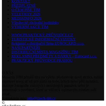
KONTAKT
PŘEDPLATNÉ
O ČEM PÍŠE TIM
VELETRHY 2026
MEDIAINFO 2026
Všeobecné obchodní podmínky
VÝHERNÍ AKCE TIM
WWW.PRAKTICKÝ-PRŮVODCE.CZ
TURISTICKÉ INFORMAČNÍ VIZITKY
Reklamní a distribuční firma EUROCARD s.r.o.
NAŠI PARTNEŘI
DISTRIBUČNÍ MÍSTA MAGAZÍNU TIM
REKLAMNÍ PŘEDMĚTY A DÁRKY – Eurocard s.r.o.
PRAKTICKÝ PRŮVODCE PRAHOU
O NÁS
Magazín TIM přináší tipy na výlety, představuje nové stezky, nabízí
zajímavé trasy, ať už pro jízdu na kole, lyžích nebo pěší turistiku,
ukazuje fotografie známých i neznámých památek nebo je
seznamuje s pověstmi, které se vážou k zajímavým místům naší
země.
Kontaktujte nás:
info@czech-tim.cz
©