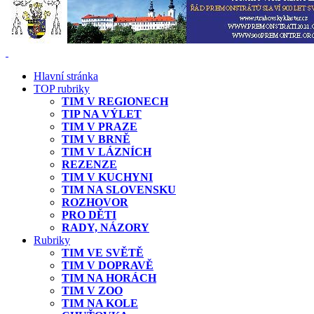
Hlavní stránka
TOP rubriky
TIM V REGIONECH
TIP NA VÝLET
TIM V PRAZE
TIM V BRNĚ
TIM V LÁZNÍCH
REZENZE
TIM V KUCHYNI
TIM NA SLOVENSKU
ROZHOVOR
PRO DĚTI
RADY, NÁZORY
Rubriky
TIM VE SVĚTĚ
TIM V DOPRAVĚ
TIM NA HORÁCH
TIM V ZOO
TIM NA KOLE