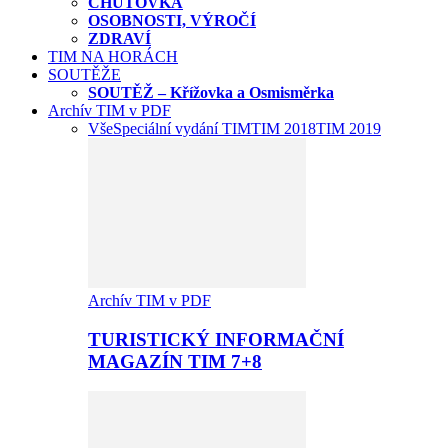
CHUŤOVKA
OSOBNOSTI, VÝROČÍ
ZDRAVÍ
TIM NA HORÁCH
SOUTĚŽE
SOUTĚŽ – Křížovka a Osmisměrka
Archív TIM v PDF
Vše
Speciální vydání TIM
TIM 2018
TIM 2019
Archív TIM v PDF
TURISTICKÝ INFORMAČNÍ
MAGAZÍN TIM 7+8