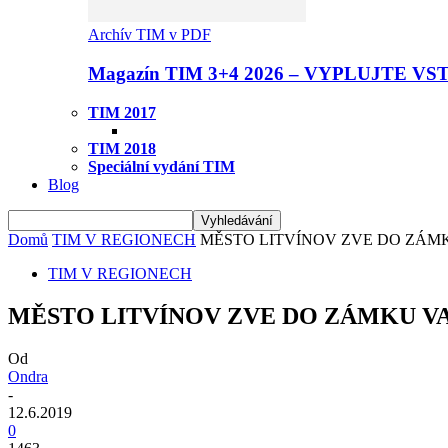
Archív TIM v PDF
Magazín TIM 3+4 2026 – VYPLUJTE VS
TIM 2017
TIM 2018
Speciální vydání TIM
Blog
Domů
TIM V REGIONECH
MĚSTO LITVÍNOV ZVE DO ZÁM
TIM V REGIONECH
MĚSTO LITVÍNOV ZVE DO ZÁMKU V
Od
Ondra
-
12.6.2019
0