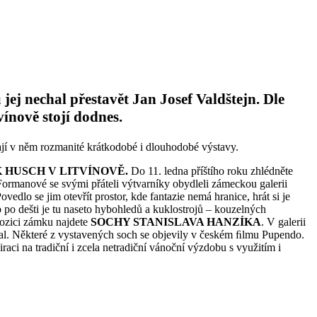
ej nechal přestavět Jan Josef Valdštejn. Dle
ínově stojí dodnes.
ají v něm rozmanité krátkodobé i dlouhodobé výstavy.
 HUSCH V LITVÍNOVĚ.
Do 11. ledna příštího roku zhlédněte
Formanové se svými přáteli výtvarníky obydleli zámeckou galerii
dlo se jim otevřít prostor, kde fantazie nemá hranice, hrát si je
 po dešti je tu naseto hybohledů a kuklostrojů – kouzelných
pozici zámku najdete
SOCHY STANISLAVA HANZÍKA
. V galerii
al. Některé z vystavených soch se objevily v českém ﬁlmu Pupendo.
aci na tradiční i zcela netradiční vánoční výzdobu s využitím i