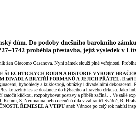
anský dům. Do podoby dnešního barokního zámku j
7–1742 proběhla přestavba, jejíž výsledek v Litv
vník žen Giacomo Casanova. Nyní zámek slouží plně veřejnosti. Probíh
ZE ŠLECHTICKÝCH RODIN A HISTORIE VÝROBY HRAČEK
 DIVADLA BRATŘÍ FORMANŮ A JEJICH PŘÁTEL.
Bratři 
acemi, hybohledy a kuklostroji, obrázky i divadelními dekoracemi. Pove
 Přes kouzelný les se dostanete do hýbacího a hravého cirkusu. Jako hub
čí zatočit kličkou, rozpohybovat postavy a příběh začíná… Ve stálé ex
J. Kemra, S. Neumanna nebo oceněná díla v zahraničí Svářeč, B. Hrab
NOSTI, ŘEMESEL A VTIPU
aneb Vánoce po celý rok nabízí inspir