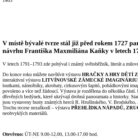
1463
V místě bývalé tvrze stál již před rokem 1727 p
návrhu Františka Maxmiliána Kaňky v letech 172
V letech 1791–1793 zde pobýval i známý světoběžník, literát a milo
Do konce roku můžete navštívit výstavu
HRAČKY A HRY DĚTÍ 
interaktivní výstavu
LITVÍNOVSKÉ ZÁMECKÉ IMAGINÁRIUM
loutkami, námořníky, akrobaty, cirkusovým šapitó, pohádkovými imagin
povoleno a více než žádoucí. Výstava je rozdělena do několika částí.
dřevěných bedýnek, které ukrývají drobná panoramata a historky. Sta
jsou vystaveny busty známých herců R. Hrušínského, V. Brodského, 
Trochu recese nezaškodí – výstava
PŘEHLÍDKA NÁPADŮ, ZRUČ
neobvyklých materiálů.
Otevřeno:
ÚT-NE 9.00-12.00, 13.00-17.00 hod.