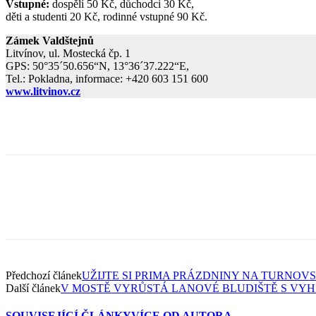
Vstupné:
dospělí 50 Kč, důchodci 30 Kč,
děti a studenti 20 Kč, rodinné vstupné 90 Kč.
Zámek Valdštejnů
Litvínov, ul. Mostecká čp. 1
GPS: 50°35´50.656“N, 13°36´37.222“E,
Tel.: Pokladna, informace: +420 603 151 600
www.litvinov.cz
Předchozí článek
UŽIJTE SI PRIMA PRÁZDNINY NA TURNOV
Další článek
V MOSTĚ VYRŮSTÁ LANOVÉ BLUDIŠTĚ S VYH
SOUVISEJÍCÍ ČLÁNKY
VÍCE OD AUTORA