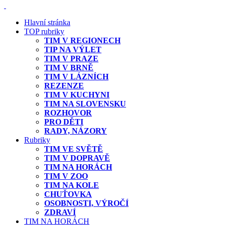
Hlavní stránka
TOP rubriky
TIM V REGIONECH
TIP NA VÝLET
TIM V PRAZE
TIM V BRNĚ
TIM V LÁZNÍCH
REZENZE
TIM V KUCHYNI
TIM NA SLOVENSKU
ROZHOVOR
PRO DĚTI
RADY, NÁZORY
Rubriky
TIM VE SVĚTĚ
TIM V DOPRAVĚ
TIM NA HORÁCH
TIM V ZOO
TIM NA KOLE
CHUŤOVKA
OSOBNOSTI, VÝROČÍ
ZDRAVÍ
TIM NA HORÁCH