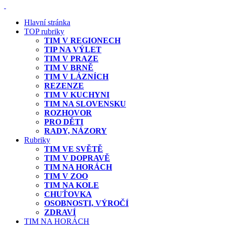
Hlavní stránka
TOP rubriky
TIM V REGIONECH
TIP NA VÝLET
TIM V PRAZE
TIM V BRNĚ
TIM V LÁZNÍCH
REZENZE
TIM V KUCHYNI
TIM NA SLOVENSKU
ROZHOVOR
PRO DĚTI
RADY, NÁZORY
Rubriky
TIM VE SVĚTĚ
TIM V DOPRAVĚ
TIM NA HORÁCH
TIM V ZOO
TIM NA KOLE
CHUŤOVKA
OSOBNOSTI, VÝROČÍ
ZDRAVÍ
TIM NA HORÁCH