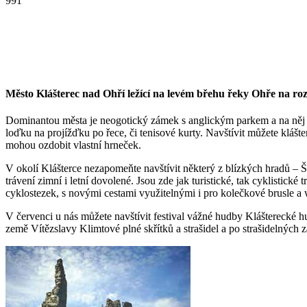
991
Město Klášterec nad Ohří ležící na levém břehu řeky Ohře na r
Dominantou města je neogotický zámek s anglickým parkem a na něj na
loďku na projížďku po řece, či tenisové kurty. Navštívit můžete klášt
mohou ozdobit vlastní hrneček.
V okolí Klášterce nezapomeňte navštívit některý z blízkých hradů – 
trávení zimní i letní dovolené. Jsou zde jak turistické, tak cyklistick
cyklostezek, s novými cestami využitelnými i pro kolečkové brusle a 
V červenci u nás můžete navštívit festival vážné hudby Klášterecké
země Vítězslavy Klimtové plné skřítků a strašidel a po strašidelnýc