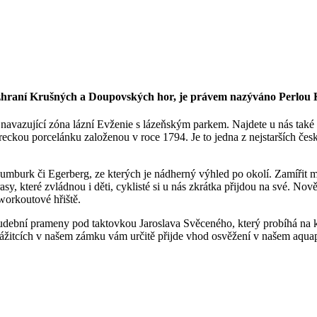
ozhraní Krušných a Doupovských hor, je právem nazýváno Perlou 
vazující zóna lázní Evženie s lázeňským parkem. Najdete u nás také lo
ereckou porcelánku založenou v roce 1794. Je to jedna z nejstarších čes
Šumburk či Egerberg, ze kterých je nádherný výhled po okolí. Zamířit
é trasy, které zvládnou i děti, cyklisté si u nás zkrátka přijdou na své. 
workoutové hřiště.
 hudební prameny pod taktovkou Jaroslava Svěceného, který probíhá n
h zážitcích v našem zámku vám určitě přijde vhod osvěžení v našem aqu