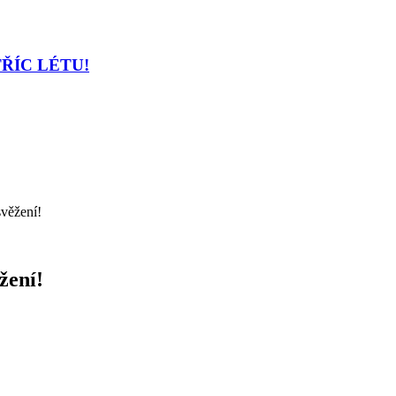
TŘÍC LÉTU!
svěžení!
žení!