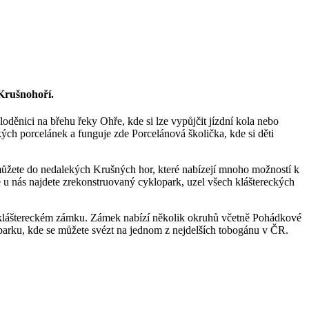
Krušnohoří.
děnici na břehu řeky Ohře, kde si lze vypůjčit jízdní kola nebo
kých porcelánek a funguje zde Porcelánová školička, kde si děti
 můžete do nedalekých Krušných hor, které nabízejí mnoho možností k
Nově u nás najdete zrekonstruovaný cyklopark, uzel všech kláštereckých
a kláštereckém zámku. Zámek nabízí několik okruhů včetně Pohádkové
aparku, kde se můžete svézt na jednom z nejdelších tobogánu v ČR.