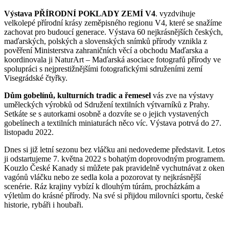
Výstava PŘÍRODNÍ POKLADY ZEMÍ V4
. vyzdvihuje
velkolepé přírodní krásy zeměpisného regionu V4, které se snažíme
zachovat pro budoucí generace. Výstava 60 nejkrásnějších českých,
maďarských, polských a slovenských snímků přírody vznikla z
pověření Ministerstva zahraničních věcí a obchodu Maďarska a
koordinovala ji NaturArt ‒ Maďarská asociace fotografů přírody ve
spolupráci s nejprestižnějšími fotografickými sdruženími zemí
Visegrádské čtyřky.
Dům gobelínů, kulturních tradic a řemesel
vás zve na výstavy
uměleckých výrobků od Sdružení textilních výtvarníků z Prahy.
Setkáte se s autorkami osobně a dozvíte se o jejich vystavených
gobelínech a textilních miniaturách něco víc. Výstava potrvá do 27.
listopadu 2022.
Dnes si již letní sezonu bez vláčku ani nedovedeme představit. Letos
ji odstartujeme 7. května 2022 s bohatým doprovodným programem.
Kouzlo České Kanady si můžete pak pravidelně vychutnávat z oken
vagónů vláčku nebo ze sedla kola a pozorovat ty nejkrásnější
scenérie. Ráz krajiny vybízí k dlouhým túrám, procházkám a
výletům do krásné přírody. Na své si přijdou milovníci sportu, české
historie, rybáři i houbaři.