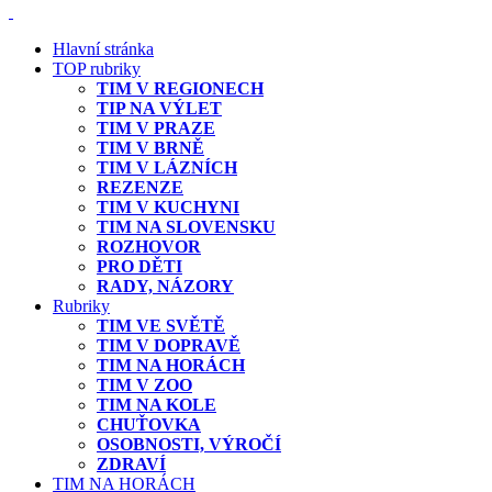
Hlavní stránka
TOP rubriky
TIM V REGIONECH
TIP NA VÝLET
TIM V PRAZE
TIM V BRNĚ
TIM V LÁZNÍCH
REZENZE
TIM V KUCHYNI
TIM NA SLOVENSKU
ROZHOVOR
PRO DĚTI
RADY, NÁZORY
Rubriky
TIM VE SVĚTĚ
TIM V DOPRAVĚ
TIM NA HORÁCH
TIM V ZOO
TIM NA KOLE
CHUŤOVKA
OSOBNOSTI, VÝROČÍ
ZDRAVÍ
TIM NA HORÁCH