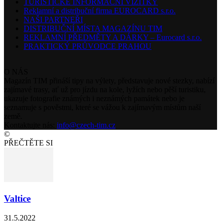
TURISTICKÉ INFORMAČNÍ VIZITKY
Reklamní a distribuční firma EUROCARD s.r.o.
NAŠI PARTNEŘI
DISTRIBUČNÍ MÍSTA MAGAZÍNU TIM
REKLAMNÍ PŘEDMĚTY A DÁRKY – Eurocard s.r.o.
PRAKTICKÝ PRŮVODCE PRAHOU
O NÁS
Magazín TIM přináší tipy na výlety, představuje nové stezky, nabízí
zajímavé trasy, ať už pro jízdu na kole, lyžích nebo pěší turistiku,
ukazuje fotografie známých i neznámých památek nebo je
seznamuje s pověstmi, které se vážou k zajímavým místům naší
země.
Kontaktujte nás:
info@czech-tim.cz
©
PŘEČTĚTE SI
Valtice
31.5.2022