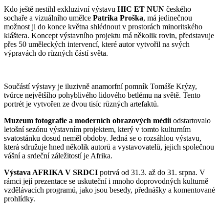
Kdo ještě nestihl exkluzivní výstavu
HIC ET NUN
českého
sochaře a vizuálního umělce
Patrika Proška
, má jedinečnou
možnost ji do konce května shlédnout v prostorách minoritského
kláštera. Koncept výstavního projektu má několik rovin, představuje
přes 50 uměleckých intervencí, které autor vytvořil na svých
výpravách do různých částí světa.
Součástí výstavy je iluzivně anamorfní pomník Tomáše Krýzy,
tvůrce největšího pohyblivého lidového betlému na světě. Tento
portrét je vytvořen ze dvou tisíc různých artefaktů.
Muzeum fotografie a moderních obrazových médií
odstartovalo
letošní sezónu výstavním projektem, který v tomto kulturním
svatostánku dosud neměl obdoby. Jedná se o rozsáhlou výstavu,
která sdružuje hned několik autorů a vystavovatelů, jejich společnou
vášní a srdeční záležitostí je Afrika.
Výstava AFRIKA V SRDCI
potrvá od 31.3. až do 31. srpna. V
rámci její prezentace se uskuteční i mnoho doprovodných kulturně
vzdělávacích programů, jako jsou besedy, přednášky a komentované
prohlídky.