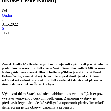
divoké České Kanady
Od
Ondra
-
31.5.2022
0
1121
Zámek Jindřichův Hradec myslí i na ty nejmenší a připravil pro ně bohatou
prohlídkovou trasu. Prohlídka vede částí přízemního podlaží 400 let staré
budovy Adamova stavení. Hlavní hrdinou příběhu je malý hrabě Karel
Evžen Černín, který si od svých devíti let si psal deník, jehož stránkám
svěřoval své radosti i starosti. Prohlídka vede také do více než pět set let
staré a dodnes funkční Černé kuchyně.
Výstavní dům Stará radnice
nabídne letos vedle stálých expozic
výstavu věnovanou českým vědkyním. Záměrem výstavy je
představit legendární české vědkyně a upozornit především mladší
generaci na jejich objevy, úspěchy a prvenství.