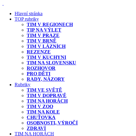
Hlavní stránka
TOP rubriky
TIM V REGIONECH
TIP NA VÝLET
TIM V PRAZE
TIM V BRNĚ
TIM V LÁZNÍCH
REZENZE
TIM V KUCHYNI
TIM NA SLOVENSKU
ROZHOVOR
PRO DĚTI
RADY, NÁZORY
Rubriky
TIM VE SVĚTĚ
TIM V DOPRAVĚ
TIM NA HORÁCH
TIM V ZOO
TIM NA KOLE
CHUŤOVKA
OSOBNOSTI, VÝROČÍ
ZDRAVÍ
TIM NA HORÁCH