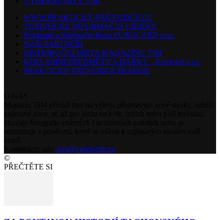
VÝHERNÍ AKCE TIM
WWW.PRAKTICKÝ-PRŮVODCE.CZ
TURISTICKÉ INFORMAČNÍ VIZITKY
Reklamní a distribuční firma EUROCARD s.r.o.
NAŠI PARTNEŘI
DISTRIBUČNÍ MÍSTA MAGAZÍNU TIM
REKLAMNÍ PŘEDMĚTY A DÁRKY – Eurocard s.r.o.
PRAKTICKÝ PRŮVODCE PRAHOU
O NÁS
Magazín TIM přináší tipy na výlety, představuje nové stezky, nabízí
zajímavé trasy, ať už pro jízdu na kole, lyžích nebo pěší turistiku,
ukazuje fotografie známých i neznámých památek nebo je
seznamuje s pověstmi, které se vážou k zajímavým místům naší
země.
Kontaktujte nás:
info@czech-tim.cz
©
PŘEČTĚTE SI