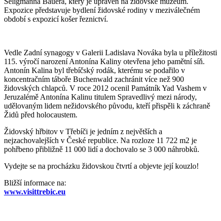
Seligmanna Bauera, který je upraven na židovské muzeum.
Expozice představuje bydlení židovské rodiny v meziválečném
období s expozicí košer řeznictví.
Vedle Zadní synagogy v Galerii Ladislava Nováka byla u příležitosti
115. výročí narození Antonína Kaliny otevřena jeho pamětní síň.
Antonín Kalina byl třebíčský rodák, kterému se podařilo v
koncentračním táboře Buchenwald zachránit více než 900
židovských chlapců. V roce 2012 ocenil Památník Yad Vashem v
Jeruzalémě Antonína Kalinu titulem Spravedlivý mezi národy,
udělovaným lidem nežidovského původu, kteří přispěli k záchraně
Židů před holocaustem.
Židovský hřbitov v Třebíči je jedním z největších a
nejzachovalejších v České republice. Na rozloze 11 722 m2 je
pohřbeno přibližně 11 000 lidí a dochovalo se 3 000 náhrobků.
Vydejte se na procházku židovskou čtvrtí a objevte její kouzlo!
Bližší informace na:
www.visittrebic.eu