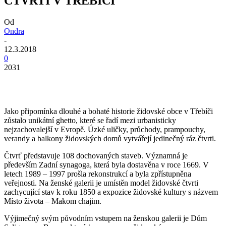
ČTVRTI V TŘEBÍČI
Od
Ondra
-
12.3.2018
0
2031
Jako připomínka dlouhé a bohaté historie židovské obce v Třebíči
zůstalo unikátní ghetto, které se řadí mezi urbanisticky
nejzachovalejší v Evropě. Úzké uličky, průchody, prampouchy,
verandy a balkony židovských domů vytvářejí jedinečný ráz čtvrti.
Čtvrť představuje 108 dochovaných staveb. Významná je
především Zadní synagoga, která byla dostavěna v roce 1669. V
letech 1989 – 1997 prošla rekonstrukcí a byla zpřístupněna
veřejnosti. Na ženské galerii je umístěn model židovské čtvrti
zachycující stav k roku 1850 a expozice židovské kultury s názvem
Místo života – Makom chajim.
Výjimečný svým původním vstupem na ženskou galerii je Dům