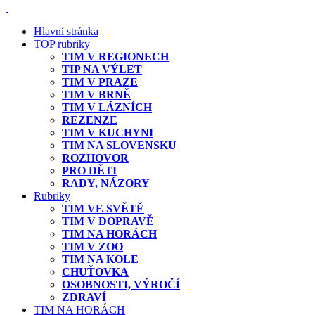
Hlavní stránka
TOP rubriky
TIM V REGIONECH
TIP NA VÝLET
TIM V PRAZE
TIM V BRNĚ
TIM V LÁZNÍCH
REZENZE
TIM V KUCHYNI
TIM NA SLOVENSKU
ROZHOVOR
PRO DĚTI
RADY, NÁZORY
Rubriky
TIM VE SVĚTĚ
TIM V DOPRAVĚ
TIM NA HORÁCH
TIM V ZOO
TIM NA KOLE
CHUŤOVKA
OSOBNOSTI, VÝROČÍ
ZDRAVÍ
TIM NA HORÁCH