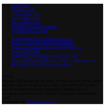
KONTAKT
PŘEDPLATNÉ
O ČEM PÍŠE TIM
VELETRHY 2026
MEDIAINFO 2026
Všeobecné obchodní podmínky
VÝHERNÍ AKCE TIM
WWW.PRAKTICKÝ-PRŮVODCE.CZ
TURISTICKÉ INFORMAČNÍ VIZITKY
Reklamní a distribuční firma EUROCARD s.r.o.
NAŠI PARTNEŘI
DISTRIBUČNÍ MÍSTA MAGAZÍNU TIM
REKLAMNÍ PŘEDMĚTY A DÁRKY – Eurocard s.r.o.
PRAKTICKÝ PRŮVODCE PRAHOU
O NÁS
Magazín TIM přináší tipy na výlety, představuje nové stezky, nabízí
zajímavé trasy, ať už pro jízdu na kole, lyžích nebo pěší turistiku,
ukazuje fotografie známých i neznámých památek nebo je
seznamuje s pověstmi, které se vážou k zajímavým místům naší
země.
Kontaktujte nás:
info@czech-tim.cz