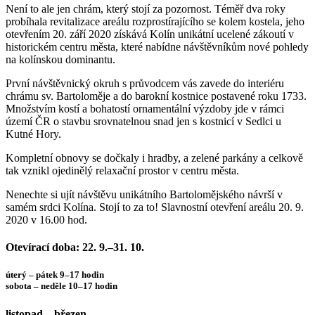
Není to ale jen chrám, který stojí za pozornost. Téměř dva roky
probíhala revitalizace areálu rozprostírajícího se kolem kostela, jeho
otevřením 20. září 2020 získává Kolín unikátní ucelené zákoutí v
historickém centru města, které nabídne návštěvníkům nové pohledy
na kolínskou dominantu.
První návštěvnický okruh s průvodcem vás zavede do interiéru
chrámu sv. Bartoloměje a do barokní kostnice postavené roku 1733.
Množstvím kostí a bohatostí ornamentální výzdoby jde v rámci
území ČR o stavbu srovnatelnou snad jen s kostnicí v Sedlci u
Kutné Hory.
Kompletní obnovy se dočkaly i hradby, a zelené parkány a celkově
tak vznikl ojedinělý relaxační prostor v centru města.
Nenechte si ujít návštěvu unikátního Bartolomějského návrší v
samém srdci Kolína. Stojí to za to! Slavnostní otevření areálu 20. 9.
2020 v 16.00 hod.
Otevírací doba: 22. 9.–31. 10.
úterý – pátek 9–17 hodin
sobota – neděle 10–17 hodin
listopad – březen