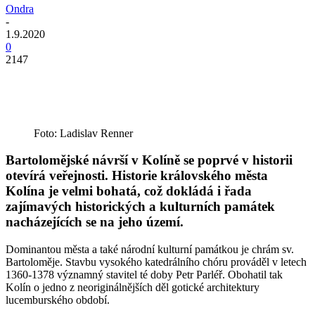
Ondra
-
1.9.2020
0
2147
Foto: Ladislav Renner
Bartolomějské návrší v Kolíně se poprvé v historii
otevírá
veřejnosti. Historie královského města
Kolína je velmi bohatá, což
dokládá i řada
zajímavých historických a kulturních památek
nacházejících se na jeho území.
Dominantou města a také národní kulturní památkou je chrám sv.
Bartoloměje. Stavbu vysokého katedrálního chóru prováděl v letech
1360-1378 významný stavitel té doby Petr Parléř. Obohatil tak
Kolín o jedno z neoriginálnějších děl gotické architektury
lucemburského období.