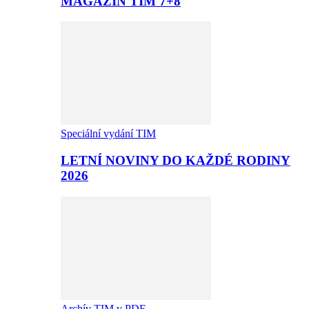
MAGAZÍN TIM 7+8
Speciální vydání TIM
LETNÍ NOVINY DO KAŽDÉ RODINY
2026
Archív TIM v PDF