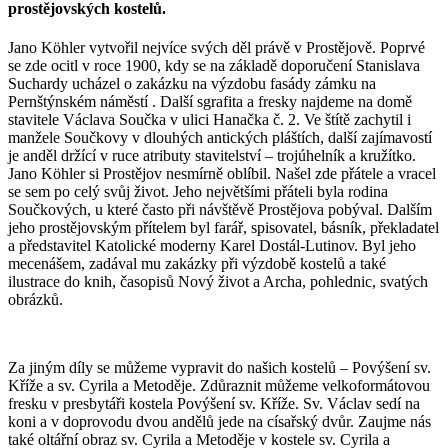
prostějovských kostelů.
Jano Köhler vytvořil nejvíce svých děl právě v Prostějově. Poprvé
se zde ocitl v roce 1900, kdy se na základě doporučení Stanislava
Suchardy ucházel o zakázku na výzdobu fasády zámku na
Pernštýnském náměstí . Další sgrafita a fresky najdeme na domě
stavitele Václava Součka v ulici Hanačka č. 2. Ve štítě zachytil i
manžele Součkovy v dlouhých antických pláštích, další zajímavostí
je anděl držící v ruce atributy stavitelství – trojúhelník a kružítko.
Jano Köhler si Prostějov nesmírně oblíbil. Našel zde přátele a vracel
se sem po celý svůj život. Jeho největšími přáteli byla rodina
Součkových, u které často při návštěvě Prostějova pobýval. Dalším
jeho prostějovským přítelem byl farář, spisovatel, básník, překladatel
a představitel Katolické moderny Karel Dostál-Lutinov. Byl jeho
mecenášem, zadával mu zakázky při výzdobě kostelů a také
ilustrace do knih, časopisů Nový život a Archa, pohlednic, svatých
obrázků.
Za jiným díly se můžeme vypravit do našich kostelů – Povýšení sv.
Kříže a sv. Cyrila a Metoděje. Zdůraznit můžeme velkoformátovou
fresku v presbytáři kostela Povýšení sv. Kříže. Sv. Václav sedí na
koni a v doprovodu dvou andělů jede na císařský dvůr. Zaujme nás
také oltářní obraz sv. Cyrila a Metoděje v kostele sv. Cyrila a