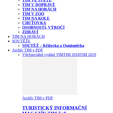
TIM VE SVĚTĚ
TIM V DOPRAVĚ
TIM NA HORÁCH
TIM V ZOO
TIM NA KOLE
CHUŤOVKA
OSOBNOSTI, VÝROČÍ
ZDRAVÍ
TIM NA HORÁCH
SOUTĚŽE
SOUTĚŽ – Křížovka a Osmisměrka
Archív TIM v PDF
Vše
Speciální vydání TIM
TIM 2018
TIM 2019
Archív TIM v PDF
TURISTICKÝ INFORMAČNÍ