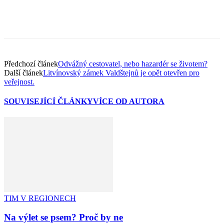
Předchozí článek
Odvážný cestovatel, nebo hazardér se životem?
Další článek
Litvínovský zámek Valdštejnů je opět otevřen pro
veřejnost.
SOUVISEJÍCÍ ČLÁNKY
VÍCE OD AUTORA
TIM V REGIONECH
Na výlet se psem? Proč by ne