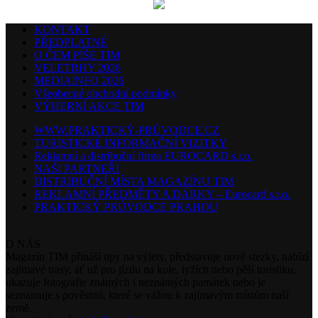
KONTAKT
PŘEDPLATNÉ
O ČEM PÍŠE TIM
VELETRHY 2026
MEDIAINFO 2026
Všeobecné obchodní podmínky
VÝHERNÍ AKCE TIM
WWW.PRAKTICKÝ-PRŮVODCE.CZ
TURISTICKÉ INFORMAČNÍ VIZITKY
Reklamní a distribuční firma EUROCARD s.r.o.
NAŠI PARTNEŘI
DISTRIBUČNÍ MÍSTA MAGAZÍNU TIM
REKLAMNÍ PŘEDMĚTY A DÁRKY – Eurocard s.r.o.
PRAKTICKÝ PRŮVODCE PRAHOU
O NÁS
Magazín TIM přináší tipy na výlety, představuje nové stezky, nabízí
zajímavé trasy, ať už pro jízdu na kole, lyžích nebo pěší turistiku,
ukazuje fotografie známých i neznámých památek nebo je
seznamuje s pověstmi, které se vážou k zajímavým místům naší
země.