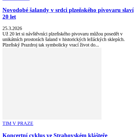
Novodobé šalandy v srdci plzeňského pivovaru slaví
20 let
25.3.2026
Už 20 let si návštěvníci plzeňského pivovaru můžou posedět v
unikátních prostorách šaland v historických ležáckých sklepích.
Plzeňský Prazdroj tak symbolicky vrací život do...
TIM V PRAZE
Koncertní cyklus ve Strahovském klášteře