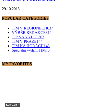
29.10.2018
POPULAR CATEGORIES
TIM V REGIONECH
637
VÝBĚR REDAKCE
315
TIP NA VÝLET
303
TIM V PRAZE
144
TIM NA HORÁCH
143
Speciální vydání TIM
70
MY FAVORITES
KURIOZITY