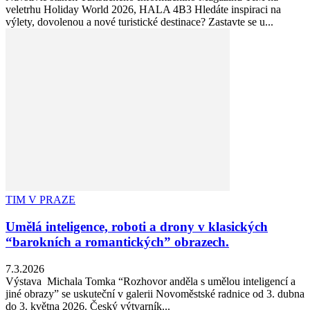
veletrhu Holiday World 2026, HALA 4B3 Hledáte inspiraci na
výlety, dovolenou a nové turistické destinace? Zastavte se u...
TIM V PRAZE
Umělá inteligence, roboti a drony v klasických
“barokních a romantických” obrazech.
7.3.2026
Výstava Michala Tomka “Rozhovor anděla s umělou inteligencí a
jiné obrazy” se uskuteční v galerii Novoměstské radnice od 3. dubna
do 3. května 2026. Český výtvarník...