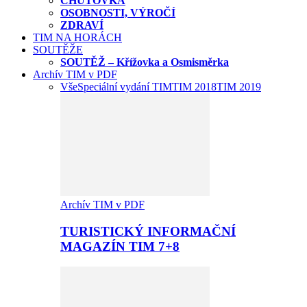
CHUŤOVKA
OSOBNOSTI, VÝROČÍ
ZDRAVÍ
TIM NA HORÁCH
SOUTĚŽE
SOUTĚŽ – Křížovka a Osmisměrka
Archív TIM v PDF
Vše
Speciální vydání TIM
TIM 2018
TIM 2019
Archív TIM v PDF
TURISTICKÝ INFORMAČNÍ
MAGAZÍN TIM 7+8