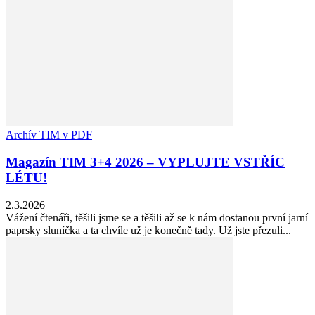
Archív TIM v PDF
Magazín TIM 3+4 2026 – VYPLUJTE VSTŘÍC
LÉTU!
2.3.2026
Vážení čtenáři, těšili jsme se a těšili až se k nám dostanou první jarní
paprsky sluníčka a ta chvíle už je konečně tady. Už jste přezuli...