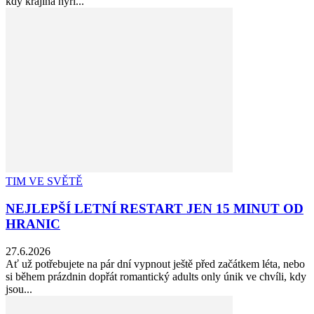
kdy krajina hýří...
TIM VE SVĚTĚ
NEJLEPŠÍ LETNÍ RESTART JEN 15 MINUT OD
HRANIC
27.6.2026
Ať už potřebujete na pár dní vypnout ještě před začátkem léta, nebo
si během prázdnin dopřát romantický adults only únik ve chvíli, kdy
jsou...