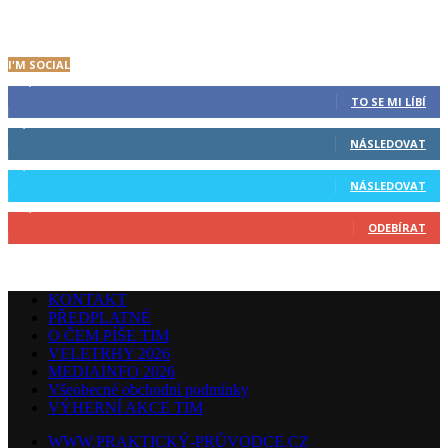
RETROHRÁTKY MANŽELŮ ŠÍDLOVÝCH
30.4.2018
I'M SOCIAL
22,024
Fanoušci
TO SE MI LÍBÍ
2,685
Následovníci
NÁSLEDOVAT
3,912
Následovníci
NÁSLEDOVAT
14,700
Odběratelé
ODEBÍRAT
KONTAKT
PŘEDPLATNÉ
O ČEM PÍŠE TIM
VELETRHY 2026
MEDIAINFO 2026
Všeobecné obchodní podmínky
VÝHERNÍ AKCE TIM
WWW.PRAKTICKÝ-PRŮVODCE.CZ