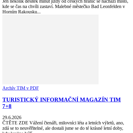
Jen několik desítek minut jízdy od českých hranic se nachází místo,
kde se čas na chvíli zastaví. Malebné městečko Bad Leonfelden v
Horním Rakousku...
Archív TIM v PDF
TURISTICKÝ INFORMAČNÍ MAGAZÍN TIM
7+8
29.6.2026
ČTĚTE ZDE Vážení čtenáři, milovníci léta a letních výletů, ano,
zdá se to neuvěřitelné, ale dostali jsme se do té krásné letní doby,