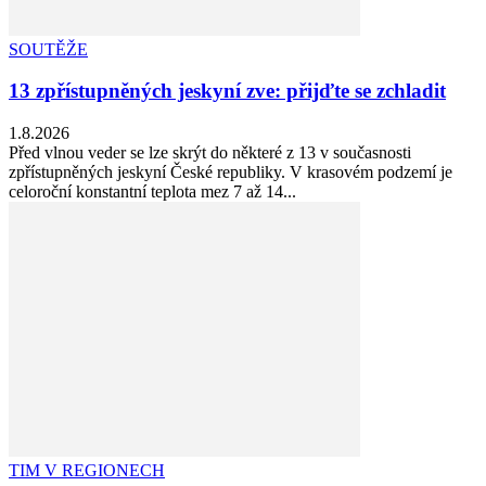
SOUTĚŽE
13 zpřístupněných jeskyní zve: přijďte se zchladit
1.8.2026
Před vlnou veder se lze skrýt do některé z 13 v současnosti
zpřístupněných jeskyní České republiky. V krasovém podzemí je
celoroční konstantní teplota mez 7 až 14...
TIM V REGIONECH