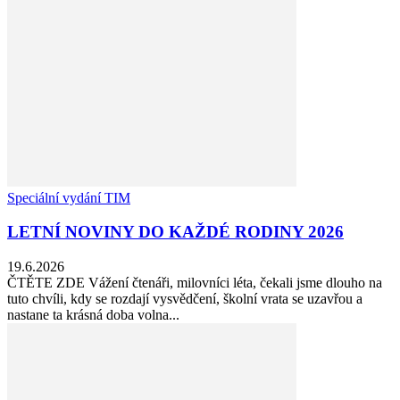
Speciální vydání TIM
LETNÍ NOVINY DO KAŽDÉ RODINY 2026
19.6.2026
ČTĚTE ZDE Vážení čtenáři, milovníci léta, čekali jsme dlouho na
tuto chvíli, kdy se rozdají vysvědčení, školní vrata se uzavřou a
nastane ta krásná doba volna...