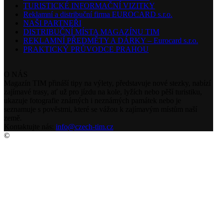
TURISTICKÉ INFORMAČNÍ VIZITKY
Reklamní a distribuční firma EUROCARD s.r.o.
NAŠI PARTNEŘI
DISTRIBUČNÍ MÍSTA MAGAZÍNU TIM
REKLAMNÍ PŘEDMĚTY A DÁRKY – Eurocard s.r.o.
PRAKTICKÝ PRŮVODCE PRAHOU
O NÁS
Magazín TIM přináší tipy na výlety, představuje nové stezky, nabízí
zajímavé trasy, ať už pro jízdu na kole, lyžích nebo pěší turistiku,
ukazuje fotografie známých i neznámých památek nebo je
seznamuje s pověstmi, které se vážou k zajímavým místům naší
země.
Kontaktujte nás:
info@czech-tim.cz
©