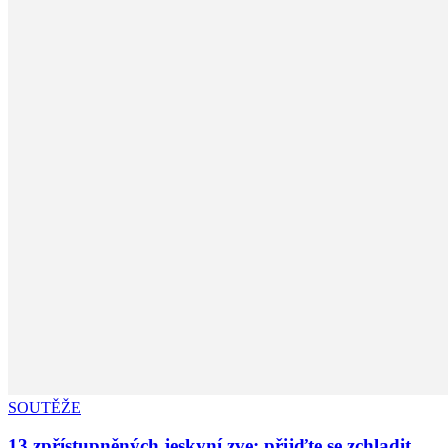
SOUTĚŽE
13 zpřístupněných jeskyní zve: přijďte se zchladit