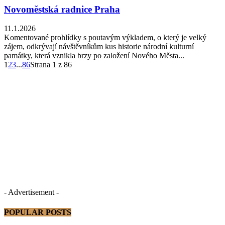
Novoměstská radnice Praha
11.1.2026
Komentované prohlídky s poutavým výkladem, o který je velký
zájem, odkrývají návštěvníkům kus historie národní kulturní
památky, která vznikla brzy po založení Nového Města...
1
2
3
...
86
Strana 1 z 86
- Advertisement -
POPULAR POSTS